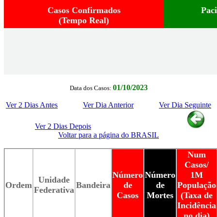
Casos Confirmados
Pac
(Tempo Real)
01/10/2023
Data dos Casos:
Ver 2 Dias Antes
Ver Dia Anterior
Ver Dia Seguinte
Ver 2 Dias Depois
Voltar para a página do BRASIL
Num
Casos/
Número
Número
1M
Unidade
Ordem
Bandeira
de
de
População
Federativa
Casos
Mortes
(Taxa de
Incidência
no dia)