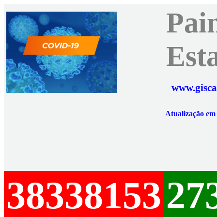
Pai
Est
www.gisca
Atualização e
38338153
27