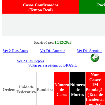
Casos Confirmados
Pac
(Tempo Real)
15/12/2023
Data dos Casos:
Ver 2 Dias Antes
Ver Dia Anterior
Ver Dia Seguinte
Ver 2 Dias Depois
Voltar para a página do BRASIL
Num
Casos/
Número
Número
1M
Unidade
Ordem
Bandeira
de
de
População
Federativa
Casos
Mortes
(Taxa de
Incidência
no dia)