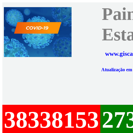
Pai
Est
www.gisca
Atualização e
38338153
27