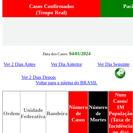
Casos Confirmados
Pac
(Tempo Real)
04/01/2024
Data dos Casos:
Ver 2 Dias Antes
Ver Dia Anterior
Ver Dia Seguinte
Ver 2 Dias Depois
Voltar para a página do BRASIL
Num
Casos/
Número
Número
1M
Unidade
Ordem
Bandeira
de
de
População
Federativa
Casos
Mortes
(Taxa de
Incidência
no dia)