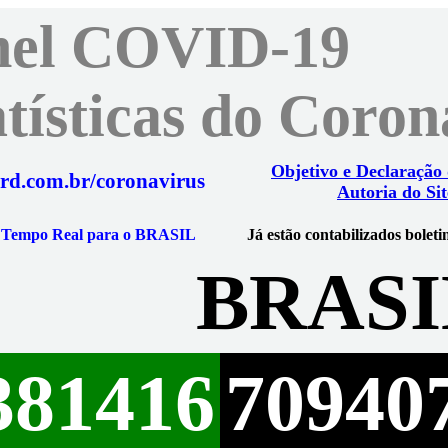
nel COVID-19
atísticas do Coro
Objetivo e Declaração
rd.com.br/coronavirus
Autoria do Sit
m Tempo Real para o BRASIL
Já estão contabilizados boleti
BRASI
381416
70940