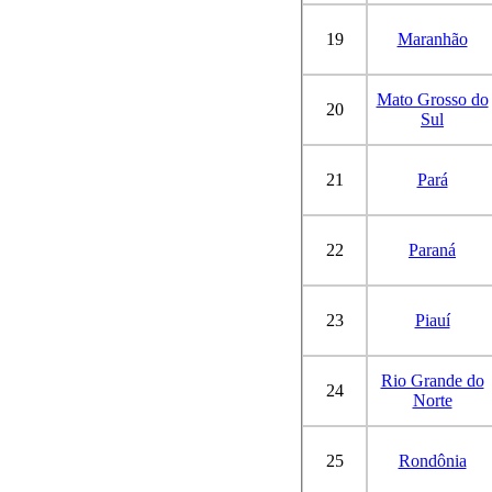
19
Maranhão
Mato Grosso do
20
Sul
21
Pará
22
Paraná
23
Piauí
Rio Grande do
24
Norte
25
Rondônia