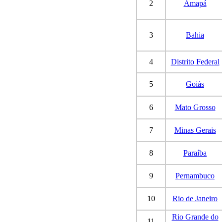
2
Amapá
3
Bahia
4
Distrito Federal
5
Goiás
6
Mato Grosso
7
Minas Gerais
8
Paraíba
9
Pernambuco
10
Rio de Janeiro
Rio Grande do
11