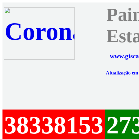
Pai
Est
www.gisca
Atualização e
38338153
27