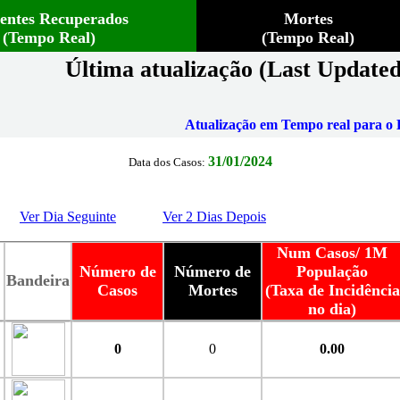
ientes Recuperados
Mortes
(Tempo Real)
(Tempo Real)
Última atualização (Last Updated
Atualização em Tempo real para o B
31/01/2024
Data dos Casos:
Ver Dia Seguinte
Ver 2 Dias Depois
Num Casos/ 1M
Número de
Número de
População
Bandeira
Casos
Mortes
(Taxa de Incidência
no dia)
0
0
0.00