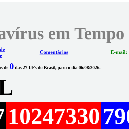
navírus em Tempo
 de
Comentários
E-mail:
e
0
ns de
das 27 UFs do Brasil, para o dia 06/08/2026.
L
7
10247330
79