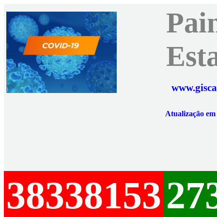
Pai
Est
www.gisca
Atualização e
38338153
27