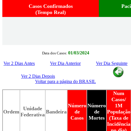
Casos Confirmados
Pac
(Tempo Real)
01/03/2024
Data dos Casos:
Ver 2 Dias Antes
Ver Dia Anterior
Ver Dia Seguinte
Ver 2 Dias Depois
Voltar para a página do BRASIL
Num
Casos/
Número
Número
1M
Unidade
Ordem
Bandeira
de
de
População
Federativa
Casos
Mortes
(Taxa de
Incidência
no dia)