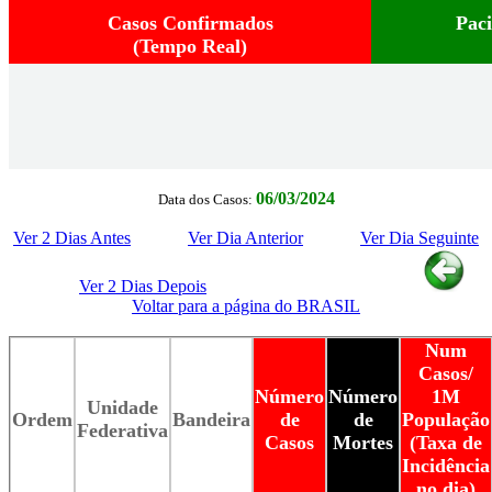
Casos Confirmados
Pac
(Tempo Real)
06/03/2024
Data dos Casos:
Ver 2 Dias Antes
Ver Dia Anterior
Ver Dia Seguinte
Ver 2 Dias Depois
Voltar para a página do BRASIL
Num
Casos/
Número
Número
1M
Unidade
Ordem
Bandeira
de
de
População
Federativa
Casos
Mortes
(Taxa de
Incidência
no dia)