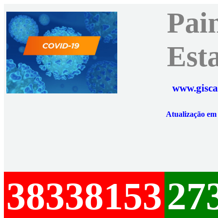
Pai
Est
www.gisca
Atualização e
38338153
27