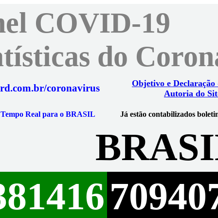
nel COVID-19
atísticas do Coro
Objetivo e Declaração
rd.com.br/coronavirus
Autoria do Sit
m Tempo Real para o BRASIL
Já estão contabilizados boleti
BRASI
381416
70940