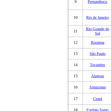
9
Pernambuco
10
Rio de Janeiro
Rio Grande do
11
Sul
12
Roraima
13
São Paulo
14
Tocantins
15
Alagoas
16
Amazonas
17
Ceará
18
Espírito Santo