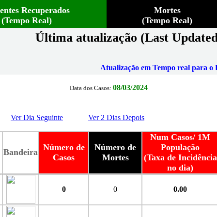
ientes Recuperados
Mortes
(Tempo Real)
(Tempo Real)
Última atualização (Last Updated
Atualização em Tempo real para o B
08/03/2024
Data dos Casos:
Ver Dia Seguinte
Ver 2 Dias Depois
Num Casos/ 1M
Número de
Número de
População
Bandeira
Casos
Mortes
(Taxa de Incidência
no dia)
0
0
0.00