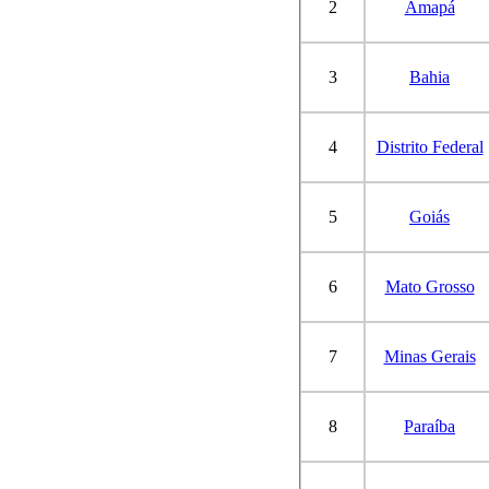
2
Amapá
3
Bahia
4
Distrito Federal
5
Goiás
6
Mato Grosso
7
Minas Gerais
8
Paraíba