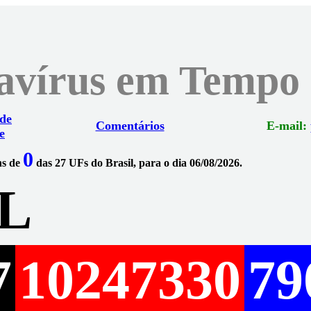
navírus em Tempo
 de
Comentários
E-mail:
e
0
ns de
das 27 UFs do Brasil, para o dia 06/08/2026.
L
7
10247330
79