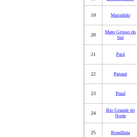
19
Maranhão
Mato Grosso do
20
Sul
21
Pará
22
Paraná
23
Piauí
Rio Grande do
24
Norte
25
Rondônia