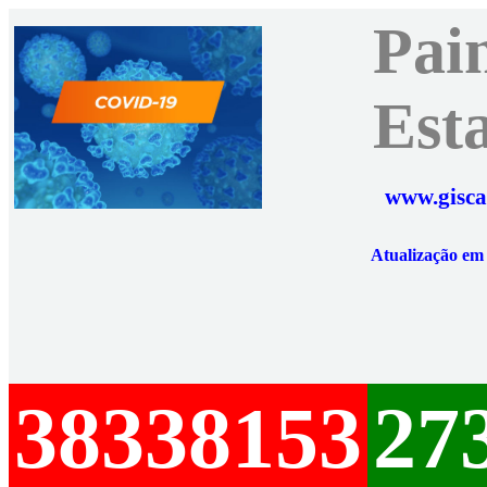
Pai
Est
www.gisca
Atualização e
38338153
27