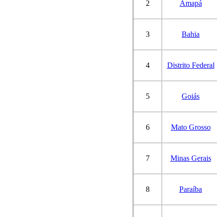
2
Amapá
3
Bahia
4
Distrito Federal
5
Goiás
6
Mato Grosso
7
Minas Gerais
8
Paraíba