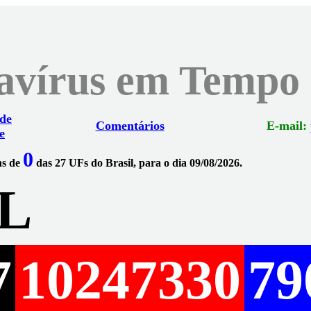
navírus em Tempo
 de
Comentários
E-mail:
e
0
ns de
das 27 UFs do Brasil, para o dia 09/08/2026.
L
7
10247330
79