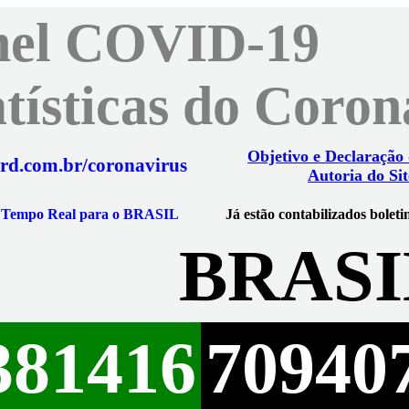
nel COVID-19
atísticas do Coro
Objetivo e Declaração
rd.com.br/coronavirus
Autoria do Sit
m Tempo Real para o BRASIL
Já estão contabilizados boleti
BRASI
381416
70940