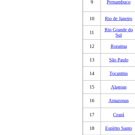
9
Pernambuco
10
Rio de Janeiro
Rio Grande do
11
Sul
12
Roraima
13
São Paulo
14
Tocantins
15
Alagoas
16
Amazonas
17
Ceará
18
Espírito Santo