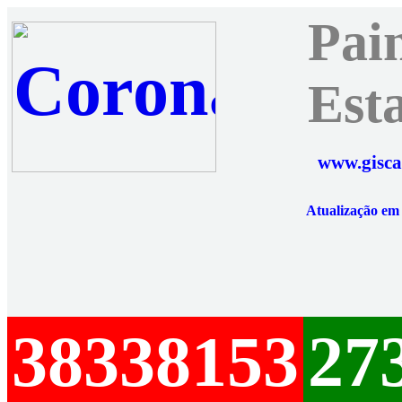
Pai
Est
www.gisca
Atualização e
38338153
27