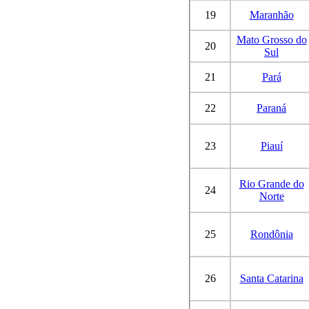
19
Maranhão
Mato Grosso do
20
Sul
21
Pará
22
Paraná
23
Piauí
Rio Grande do
24
Norte
25
Rondônia
26
Santa Catarina