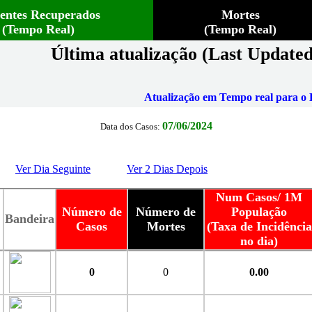
ientes Recuperados
Mortes
(Tempo Real)
(Tempo Real)
Última atualização (Last Updated
Atualização em Tempo real para o B
07/06/2024
Data dos Casos:
Ver Dia Seguinte
Ver 2 Dias Depois
Num Casos/ 1M
Número de
Número de
População
Bandeira
Casos
Mortes
(Taxa de Incidência
no dia)
0
0
0.00