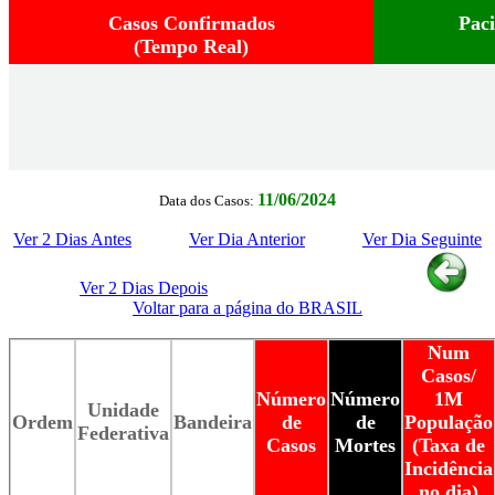
Casos Confirmados
Pac
(Tempo Real)
11/06/2024
Data dos Casos:
Ver 2 Dias Antes
Ver Dia Anterior
Ver Dia Seguinte
Ver 2 Dias Depois
Voltar para a página do BRASIL
Num
Casos/
Número
Número
1M
Unidade
Ordem
Bandeira
de
de
População
Federativa
Casos
Mortes
(Taxa de
Incidência
no dia)