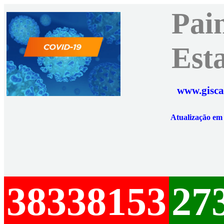
Pai
Est
www.gisca
Atualização e
38338153
27