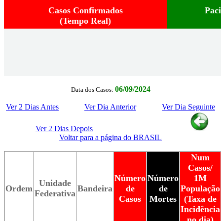
Casos Confirmados
Pac
(Tempo Real)
06/09/2024
Data dos Casos:
Ver 2 Dias Antes
Ver Dia Anterior
Ver Dia Seguinte
Ver 2 Dias Depois
Voltar para a página do BRASIL
Num
Casos/
Número
Número
1M
Unidade
Ordem
Bandeira
de
de
População
Federativa
Casos
Mortes
(Taxa de
Incidência
no dia)