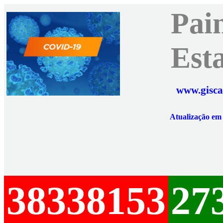
Pai
Est
www.gisca
Atualização e
38338153
27