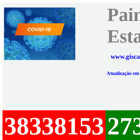
Pai
Est
www.gisca
Atualização e
38338153
27