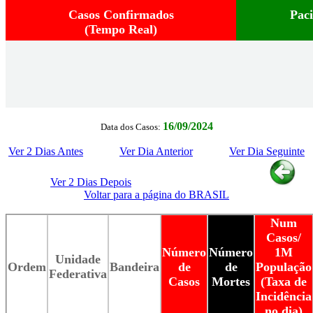
Casos Confirmados
Pac
(Tempo Real)
16/09/2024
Data dos Casos:
Ver 2 Dias Antes
Ver Dia Anterior
Ver Dia Seguinte
Ver 2 Dias Depois
Voltar para a página do BRASIL
Num
Casos/
Número
Número
1M
Unidade
Ordem
Bandeira
de
de
População
Federativa
Casos
Mortes
(Taxa de
Incidência
no dia)