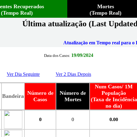
ientes Recuperados
Mortes
(Tempo Real)
(Tempo Real)
Última atualização (Last Updated
Atualização em Tempo real para o B
19/09/2024
Data dos Casos:
Ver Dia Seguinte
Ver 2 Dias Depois
Num Casos/ 1M
Número de
Número de
População
Bandeira
Casos
Mortes
(Taxa de Incidência
no dia)
0
0
0.00