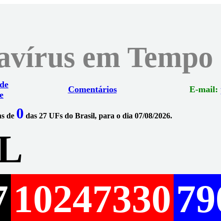
navírus em Tempo
 de
Comentários
E-mail:
e
0
ns de
das 27 UFs do Brasil, para o dia 07/08/2026.
L
7
10247330
79