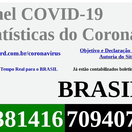
nel COVID-19
atísticas do Coro
Objetivo e Declaração
rd.com.br/coronavirus
Autoria do Sit
m Tempo Real para o BRASIL
Já estão contabilizados boleti
BRASI
381416
70940