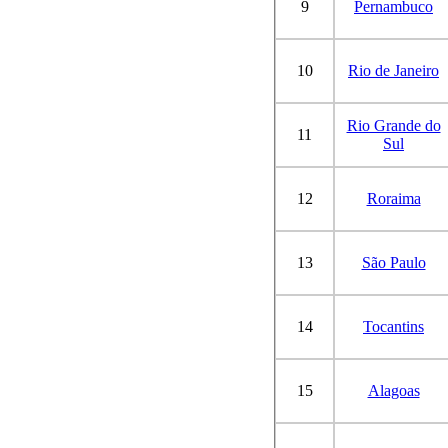
9
Pernambuco
10
Rio de Janeiro
Rio Grande do
11
Sul
12
Roraima
13
São Paulo
14
Tocantins
15
Alagoas