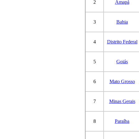
2
Amapá
3
Bahia
4
Distrito Federal
5
Goiás
6
Mato Grosso
7
Minas Gerais
8
Paraíba