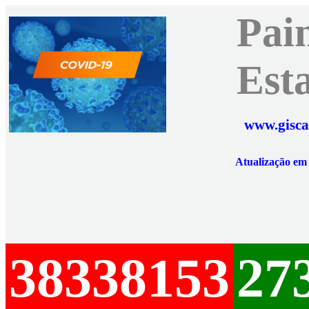
Pai
Est
www.gisca
Atualização e
38338153
27