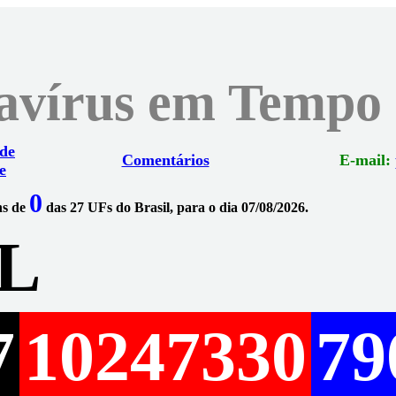
navírus em Tempo
 de
Comentários
E-mail:
e
0
ns de
das 27 UFs do Brasil, para o dia 07/08/2026.
L
7
10247330
79