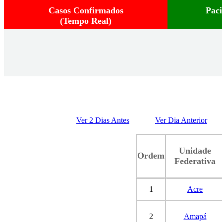
Casos Confirmados
Pac
(Tempo Real)
Ver 2 Dias Antes
Ver Dia Anterior
Unidade
Ordem
Federativa
1
Acre
2
Amapá