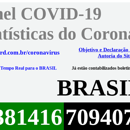
nel COVID-19
atísticas do Coro
Objetivo e Declaração
rd.com.br/coronavirus
Autoria do Sit
m Tempo Real para o BRASIL
Já estão contabilizados boleti
BRASI
381416
70940