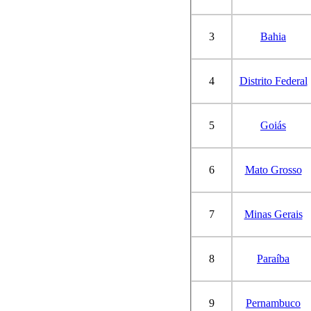
3
Bahia
4
Distrito Federal
5
Goiás
6
Mato Grosso
7
Minas Gerais
8
Paraíba
9
Pernambuco