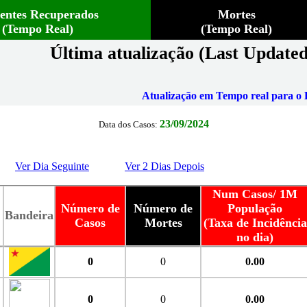
ientes Recuperados
Mortes
(Tempo Real)
(Tempo Real)
Última atualização (Last Updated
Atualização em Tempo real para o B
23/09/2024
Data dos Casos:
Ver Dia Seguinte
Ver 2 Dias Depois
Num Casos/ 1M
Número de
Número de
População
Bandeira
Casos
Mortes
(Taxa de Incidência
no dia)
0
0
0.00
0
0
0.00