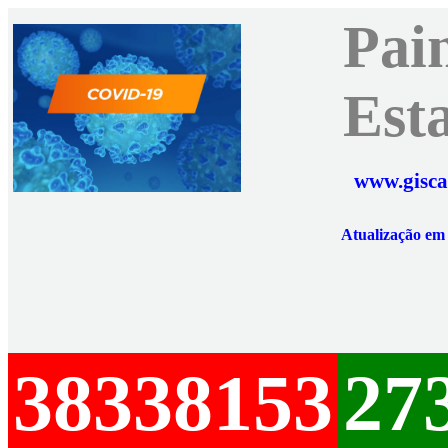
Pai
Est
www.gisca
Atualização e
38338153
27