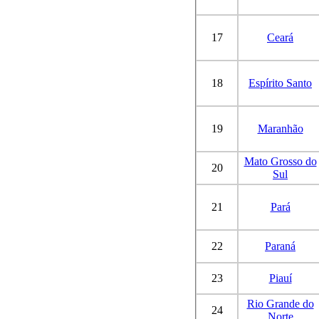
17
Ceará
18
Espírito Santo
19
Maranhão
Mato Grosso do
20
Sul
21
Pará
22
Paraná
23
Piauí
Rio Grande do
24
Norte