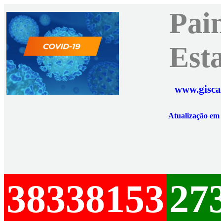
Pai
Est
www.gisca
Atualização e
38338153
27