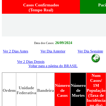
Casos Confirmados
Pac
(Tempo Real)
26/09/2024
Data dos Casos:
Ver 2 Dias Antes
Ver Dia Anterior
Ver Dia Seguinte
Ver 2 Dias Depois
Voltar para a página do BRASIL
Num
Casos/
Número
Número
1M
Unidade
Ordem
Bandeira
de
de
População
Federativa
Casos
Mortes
(Taxa de
Incidência
no dia)