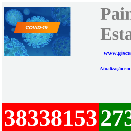
Pai
Est
www.gisca
Atualização e
38338153
27