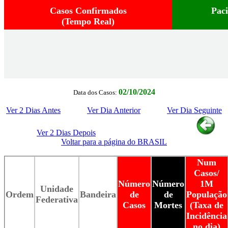
Casos Confirmados
Pac
(Tempo Real)
02/10/2024
Data dos Casos:
Ver 2 Dias Antes
Ver Dia Anterior
Ver Dia Seguinte
Ver 2 Dias Depois
Voltar para a página do BRASIL
Num
Casos/
Número
Número
1M
Unidade
Ordem
Bandeira
de
de
População
Federativa
Casos
Mortes
(Taxa de
Incidência
no dia)