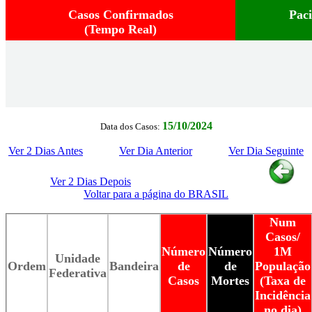
Casos Confirmados
Pac
(Tempo Real)
15/10/2024
Data dos Casos:
Ver 2 Dias Antes
Ver Dia Anterior
Ver Dia Seguinte
Ver 2 Dias Depois
Voltar para a página do BRASIL
Num
Casos/
Número
Número
1M
Unidade
Ordem
Bandeira
de
de
População
Federativa
Casos
Mortes
(Taxa de
Incidência
no dia)