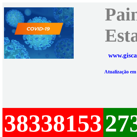
Pai
Est
www.gisca
Atualização e
38338153
27