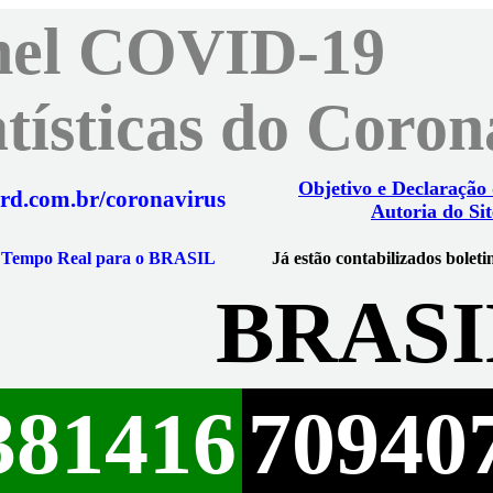
nel COVID-19
atísticas do Coro
Objetivo e Declaração
rd.com.br/coronavirus
Autoria do Sit
m Tempo Real para o BRASIL
Já estão contabilizados boleti
BRASI
381416
70940