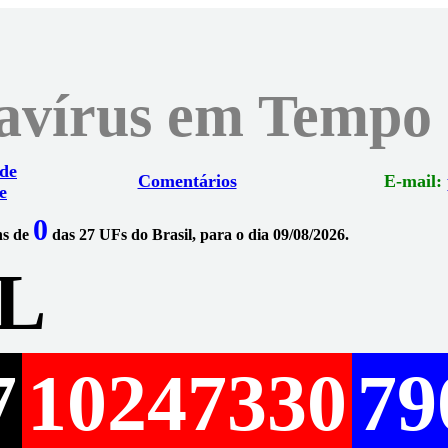
navírus em Tempo
 de
Comentários
E-mail:
e
0
ns de
das 27 UFs do Brasil, para o dia 09/08/2026.
L
7
10247330
79