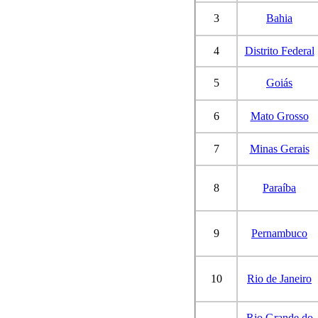
3
Bahia
4
Distrito Federal
5
Goiás
6
Mato Grosso
7
Minas Gerais
8
Paraíba
9
Pernambuco
10
Rio de Janeiro
Rio Grande do