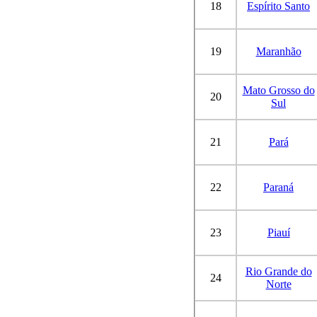
18
Espírito Santo
19
Maranhão
Mato Grosso do
20
Sul
21
Pará
22
Paraná
23
Piauí
Rio Grande do
24
Norte