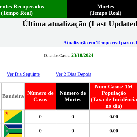
ientes Recuperados
Mortes
(Tempo Real)
(Tempo Real)
Última atualização (Last Updated
Atualização em Tempo real para o B
23/10/2024
Data dos Casos:
Ver Dia Seguinte
Ver 2 Dias Depois
Num Casos/ 1M
Número de
Número de
População
Bandeira
Casos
Mortes
(Taxa de Incidência
no dia)
0
0
0.00
0
0
0.00