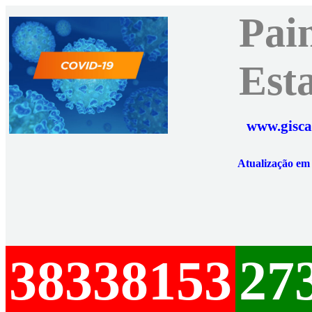
Pai
Est
www.gisca
Atualização e
38338153
27