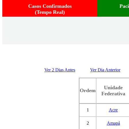
Casos Confirmados
Pac
(Tempo Real)
Ver 2 Dias Antes
Ver Dia Anterior
Unidade
Ordem
Federativa
1
Acre
2
Amapá