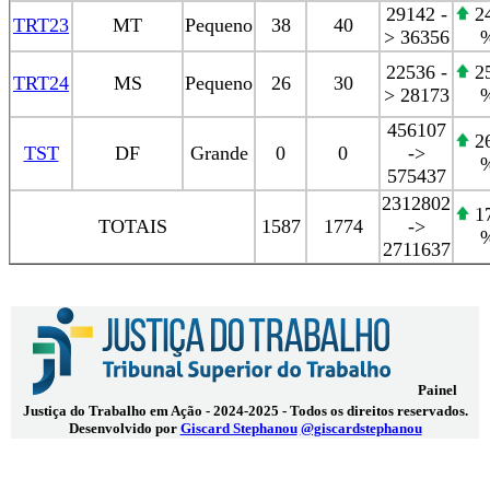
29142 -
24
TRT23
MT
Pequeno
38
40
> 36356
22536 -
25
TRT24
MS
Pequeno
26
30
> 28173
456107
26
TST
DF
Grande
0
0
->
575437
2312802
17
TOTAIS
1587
1774
->
2711637
Painel
Justiça do Trabalho em Ação - 2024-2025 - Todos os direitos reservados.
Desenvolvido por
Giscard Stephanou
@giscardstephanou