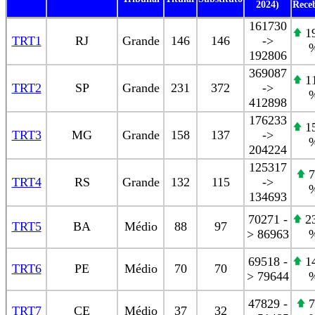
2024)
Rece
161730
19
TRT1
RJ
Grande
146
146
->
192806
369087
11
TRT2
SP
Grande
231
372
->
412898
176233
15
TRT3
MG
Grande
158
137
->
204224
125317
7
TRT4
RS
Grande
132
115
->
134693
70271 -
23
TRT5
BA
Médio
88
97
> 86963
69518 -
14
TRT6
PE
Médio
70
70
> 79644
47829 -
7
TRT7
CE
Médio
37
32