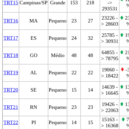
TRT15
Campinas/SP
Grande
153
218
->
293531
23226 -
23
TRT16
MA
Pequeno
23
27
> 28603
25785 -
19
TRT17
ES
Pequeno
24
32
> 30931
64855 -
21
TRT18
GO
Médio
48
48
> 78795
19060 -
-3
TRT19
AL
Pequeno
22
22
> 18422
14639 -
13
TRT20
SE
Pequeno
15
14
> 16645
19426 -
13
TRT21
RN
Pequeno
23
23
> 22063
15163 -
7
TRT22
PI
Pequeno
14
15
> 16368