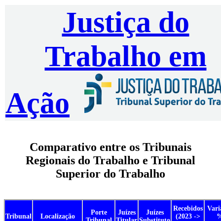
Justiça do
Trabalho em
Ação
Comparativo entre os Tribunais
Regionais do Trabalho e Tribunal
Superior do Trabalho
Recebidos
Vari
Porte
Juízes
Juízes
Tribunal
Localização
(2023 ->
Tribunal
Titular
Substituto