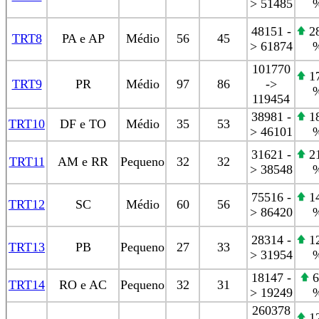
> 51485
48151 -
28
TRT8
PA e AP
Médio
56
45
> 61874
101770
17
TRT9
PR
Médio
97
86
->
119454
38981 -
18
TRT10
DF e TO
Médio
35
53
> 46101
31621 -
21
TRT11
AM e RR
Pequeno
32
32
> 38548
75516 -
14
TRT12
SC
Médio
60
56
> 86420
28314 -
12
TRT13
PB
Pequeno
27
33
> 31954
18147 -
6
TRT14
RO e AC
Pequeno
32
31
> 19249
260378
12