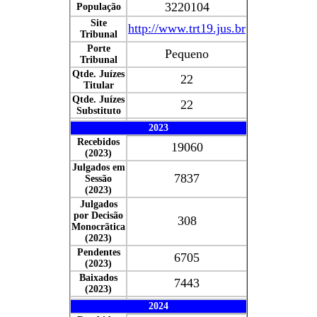
3220104
População
Site
http://www.trt19.jus.br
Tribunal
Porte
Pequeno
Tribunal
Qtde. Juízes
22
Titular
Qtde. Juízes
22
Substituto
2023
Recebidos
19060
(2023)
Julgados em
7837
Sessão
(2023)
Julgados
por Decisão
308
Monocrãtica
(2023)
Pendentes
6705
(2023)
Baixados
7443
(2023)
2024