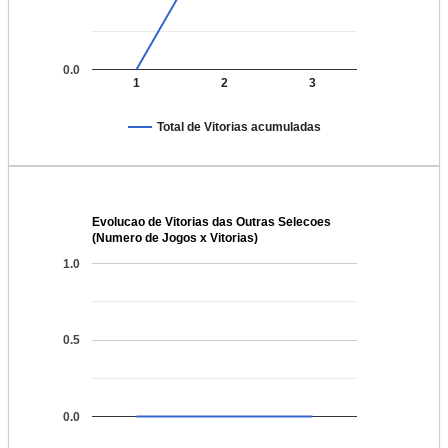
0.0
1
2
3
Total de Vitorias acumuladas
Evolucao de Vitorias das Outras Selecoes
(Numero de Jogos x Vitorias)
1.0
0.5
0.0