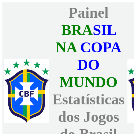
Painel
BRA
SIL
NA
COPA
DO
MUNDO
Estatísticas
dos Jogos