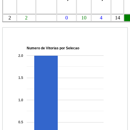
2
2
0
10
4
14
Numero de Vitorias por Selecao
2.0
1.5
1.0
0.5