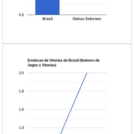
0.0
Brasil
Outras Selecoes
Evolucao de Vitorias do Brasil (Numero de
Jogos x Vitorias)
2.0
1.8
1.6
1.4