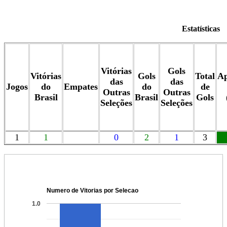
Estatísticas
Vitórias
Gols
Vitórias
Gols
Total
Ap
das
das
Jogos
do
Empates
do
de
Outras
Outras
Brasil
Brasil
Gols
Seleções
Seleções
1
1
0
2
1
3
Numero de Vitorias por Selecao
1.0