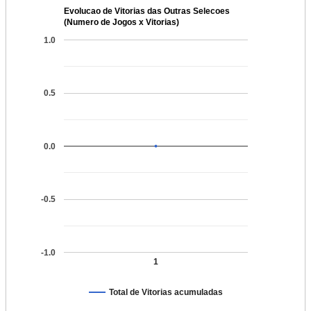
Evolucao de Vitorias das Outras Selecoes
(Numero de Jogos x Vitorias)
1.0
0.5
0.0
-0.5
-1.0
1
Total de Vitorias acumuladas