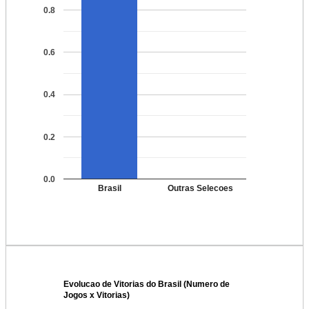
0.8
0.6
0.4
0.2
0.0
Brasil
Outras Selecoes
Evolucao de Vitorias do Brasil (Numero de
Jogos x Vitorias)