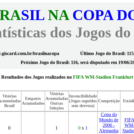
RA
SIL
NA
COPA D
tísticas dos Jogos do
giscard.com.br/brasilnacopa
Último Jogo do Brasil: 115
Próximo Jogo do Brasil: 116, será disputado em 19/06/2
Resultados dos Jogos realizados no
FIFA WM-Stadion Frankfurt
Vitórias
Vitórias
Invencibilidade
Empates
Acumuladas
Acumuladas
(Jogos seguidos
Competição
Estád
Acumulados
Outras
Brasil
sem derrota)
Seleções
Copa do
Mundo de
FIF
2006 -
WM
0
1
0
x
1
Alemanha
Stadi