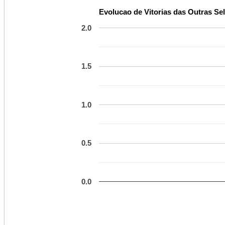
Evolucao de Vitorias das Outras Se
2.0
1.5
1.0
0.5
0.0