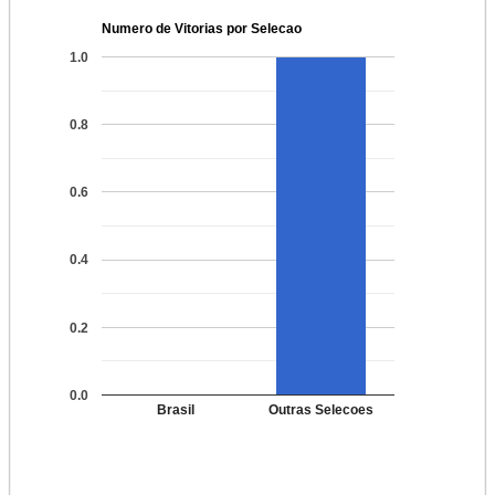
Numero de Vitorias por Selecao
1.0
0.8
0.6
0.4
0.2
0.0
Brasil
Outras Selecoes