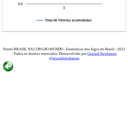
0.0
1
Total de Vitorias acumuladas
Painel BRASIL NA COPA DO MUNDO - Estatísticas dos Jogos do Brasil - 2022
- Todos os direitos reservados. Desenvolvido por
Giscard Stephanou
@giscardstephanou