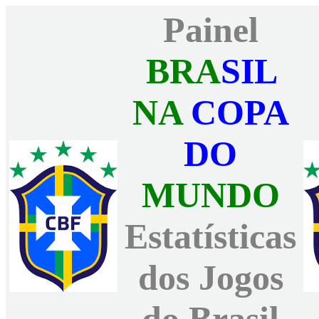
Painel
BRA
SIL
NA
COPA
DO
MUNDO
Estatísticas
dos Jogos