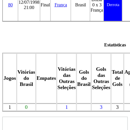
12/07/1998
80
Final
França
Brasil
0 x 3
Derrota
21:00
França
Estatísticas
Vitórias
Gols
Vitórias
Gols
Total
Ap
das
das
Jogos
do
Empates
do
de
Outras
Outras
Brasil
Brasil
Gols
Seleções
Seleções
1
0
1
3
3