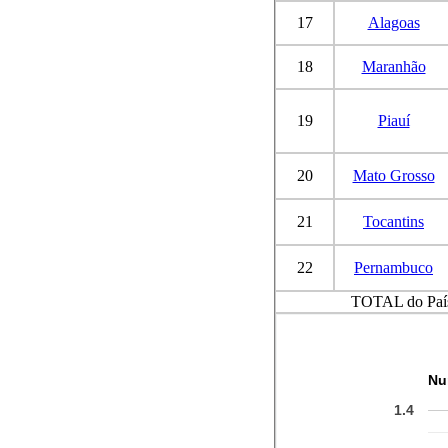
17
Alagoas
18
Maranhão
19
Piauí
20
Mato Grosso
21
Tocantins
22
Pernambuco
TOTAL do Paí
Nu
1.4