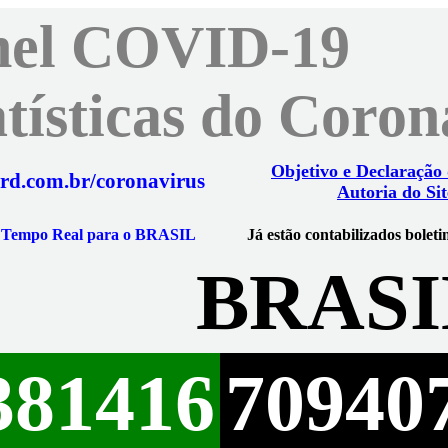
nel COVID-19
atísticas do Coro
Objetivo e Declaração
rd.com.br/coronavirus
Autoria do Sit
m Tempo Real para o BRASIL
Já estão contabilizados boleti
BRASI
381416
70940