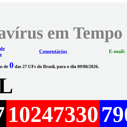
navírus em Tempo
 de
Comentários
E-mail:
e
0
ns de
das 27 UFs do Brasil, para o dia 09/08/2026.
L
7
10247330
79