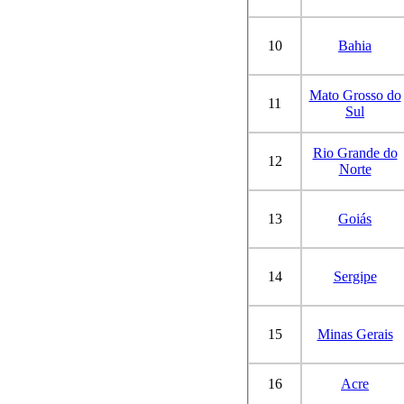
10
Bahia
Mato Grosso do
11
Sul
Rio Grande do
12
Norte
13
Goiás
14
Sergipe
15
Minas Gerais
16
Acre