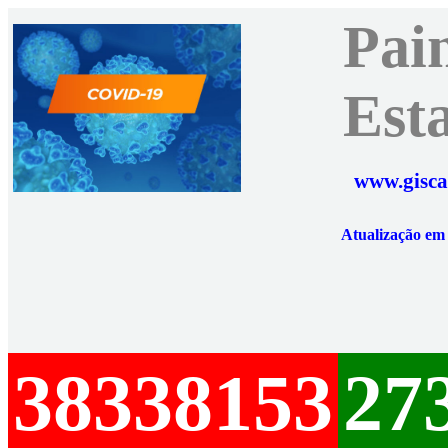
Pai
Est
www.gisca
Atualização e
38338153
27