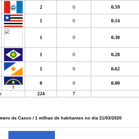
2
0
0.59
1
0
0.14
1
0
0.30
1
0
0.28
1
0
0.62
0
0
0.00
s
224
7
mero de Casos / 1 milhao de habitantes no dia 21/03/2020