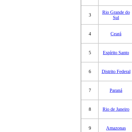
Rio Grande do
3
Sul
4
Ceará
5
Espírito Santo
6
Distrito Federal
7
Paraná
8
Rio de Janeiro
9
Amazonas