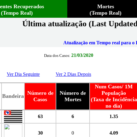
ientes Recuperados
Mortes
(Tempo Real)
(Tempo Real)
Última atualização (Last Updated
Atualização em Tempo real para o B
21/03/2020
Data dos Casos:
Ver Dia Seguinte
Ver 2 Dias Depois
Num Casos/ 1M
Número de
Número de
População
Bandeira
Casos
Mortes
(Taxa de Incidência
no dia)
63
6
1.35
30
0
4.09