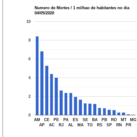
Numero de Mortes / 1 milhao de habitantes no dia
04/05/2020
10
8
6
4
2
0
AM
CE
PE
PA
ES
SE
BA
PB
RO
MT
MG
AP
AC
RJ
AL
MA
TO
RS
SP
RN
PR