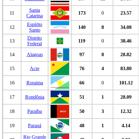
Santa
11
173
0
23.57
Catarina
Espírito
12
140
8
34.08
Santo
Distrito
13
119
0
38.46
Federal
14
Alagoas
97
8
28.82
15
Acre
76
4
83.80
16
Roraima
66
0
101.12
17
Rondônia
51
1
28.09
18
Paraíba
50
3
12.32
19
Paraná
48
1
4.14
Rio Grande