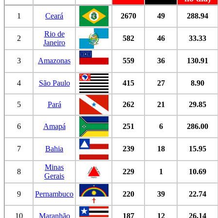
1
Ceará
2670
49
288.94
Rio de
2
582
46
33.33
Janeiro
3
Amazonas
559
36
130.91
4
São Paulo
415
27
8.90
5
Pará
262
21
29.85
6
Amapá
251
6
286.00
7
Bahia
239
18
15.95
Minas
8
229
1
10.69
Gerais
9
Pernambuco
220
39
22.74
10
Maranhão
187
12
26.14