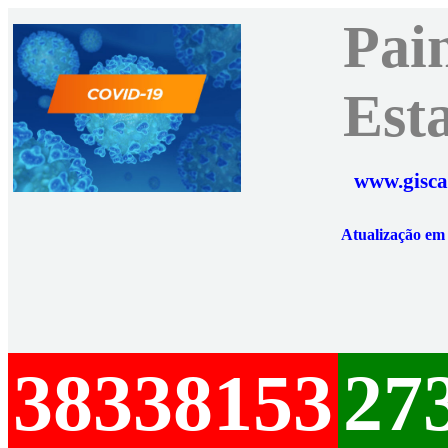
Pai
Est
www.gisca
Atualização e
38338153
27