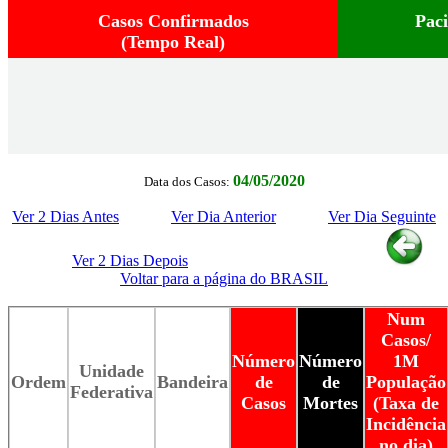
Casos Confirmados
Pac
(Tempo Real)
04/05/2020
Data dos Casos:
Ver 2 Dias Antes
Ver Dia Anterior
Ver Dia Seguinte
Ver 2 Dias Depois
Voltar para a página do BRASIL
Num
Casos/
Número
Número
1M
Unidade
Ordem
Bandeira
de
de
População
Federativa
Casos
Mortes
(Taxa de
Incidência
no dia)