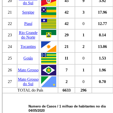
20
45
9
3.92
do Sul
21
Sergipe
42
3
17.96
22
Piauí
42
0
12.77
Rio Grande
23
29
1
8.14
do Norte
24
Tocantins
21
2
13.06
25
Goiás
11
0
1.53
26
Mato Grosso
7
1
1.96
Mato Grosso
27
2
0
0.70
do Sul
TOTAL do País
6633
296
Numero de Casos / 1 milhao de habitantes no dia
04/05/2020