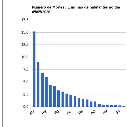
Numero de Mortes / 1 milhao de habitantes no dia
05/05/2020
17.5
15.0
12.5
10.0
7.5
5.0
2.5
0.0
PR
AC
AL
PI
RJ
PE
AM
RN