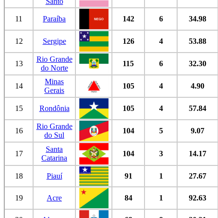
Santo
11
Paraíba
142
6
34.98
12
Sergipe
126
4
53.88
Rio Grande
13
115
6
32.30
do Norte
Minas
14
105
4
4.90
Gerais
15
Rondônia
105
4
57.84
Rio Grande
16
104
5
9.07
do Sul
Santa
17
104
3
14.17
Catarina
18
Piauí
91
1
27.67
19
Acre
84
1
92.63