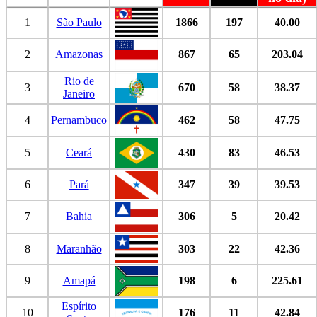
1
São Paulo
1866
197
40.00
2
Amazonas
867
65
203.04
Rio de
3
670
58
38.37
Janeiro
4
Pernambuco
462
58
47.75
5
Ceará
430
83
46.53
6
Pará
347
39
39.53
7
Bahia
306
5
20.42
8
Maranhão
303
22
42.36
9
Amapá
198
6
225.61
Espírito
10
176
11
42.84