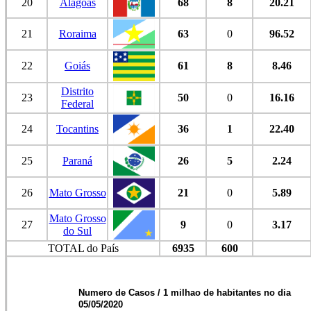
20
Alagoas
68
8
20.21
21
Roraima
63
0
96.52
22
Goiás
61
8
8.46
Distrito
23
50
0
16.16
Federal
24
Tocantins
36
1
22.40
25
Paraná
26
5
2.24
26
Mato Grosso
21
0
5.89
Mato Grosso
27
9
0
3.17
do Sul
TOTAL do País
6935
600
Numero de Casos / 1 milhao de habitantes no dia
05/05/2020