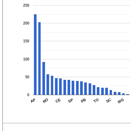
250
200
150
100
50
0
SC
SP
MG
CE
RO
TO
AP
PB