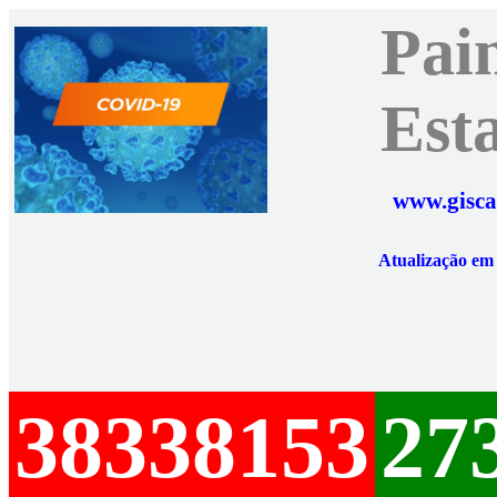
Pai
Est
www.gisca
Atualização e
38338153
27