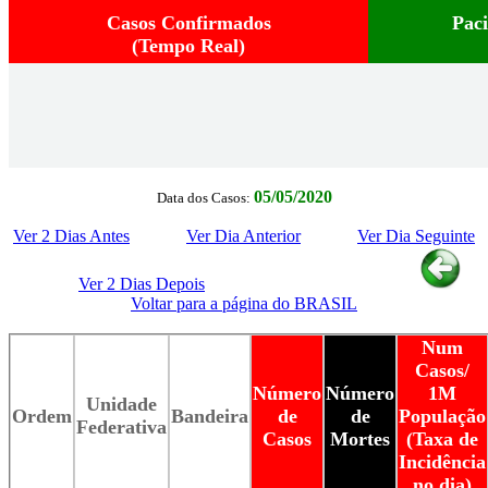
Casos Confirmados
Pac
(Tempo Real)
05/05/2020
Data dos Casos:
Ver 2 Dias Antes
Ver Dia Anterior
Ver Dia Seguinte
Ver 2 Dias Depois
Voltar para a página do BRASIL
Num
Casos/
Número
Número
1M
Unidade
Ordem
Bandeira
de
de
População
Federativa
Casos
Mortes
(Taxa de
Incidência
no dia)