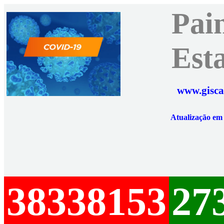
Pai
Est
www.gisca
Atualização e
38338153
27