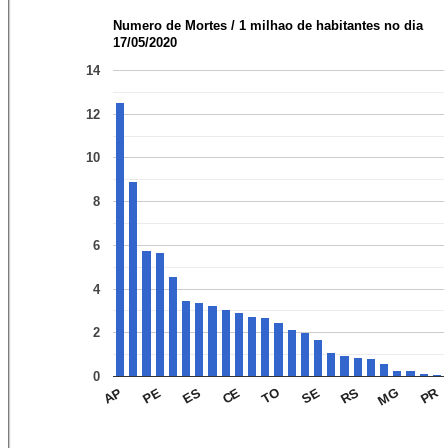
Numero de Mortes / 1 milhao de habitantes no dia
17/05/2020
14
12
10
8
6
4
2
0
PR
CE
PE
RS
TO
ES
MG
AP
SE