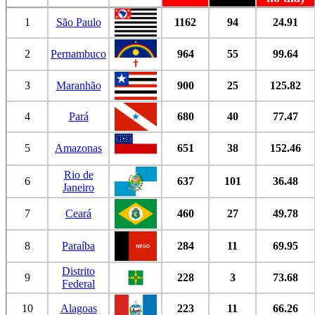
1
São Paulo
1162
94
24.91
2
Pernambuco
964
55
99.64
3
Maranhão
900
25
125.82
4
Pará
680
40
77.47
5
Amazonas
651
38
152.46
Rio de
6
637
101
36.48
Janeiro
7
Ceará
460
27
49.78
8
Paraíba
284
11
69.95
Distrito
9
228
3
73.68
Federal
10
Alagoas
223
11
66.26