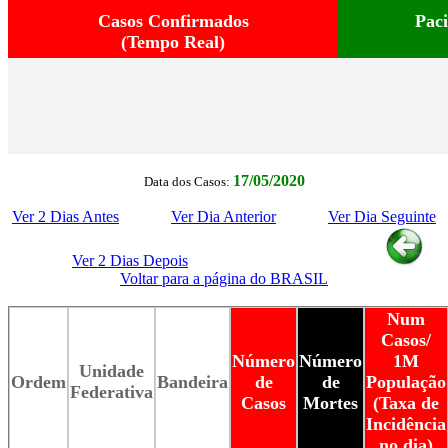
Casos Confirmados
Pac
(Tempo Real)
17/05/2020
Data dos Casos:
Ver 2 Dias Antes
Ver Dia Anterior
Ver Dia Seguinte
Ver 2 Dias Depois
Voltar para a página do BRASIL
Num
Casos/
Número
Número
1M
Unidade
Ordem
Bandeira
de
de
População
Federativa
Casos
Mortes
(Taxa de
Incidência
no dia)