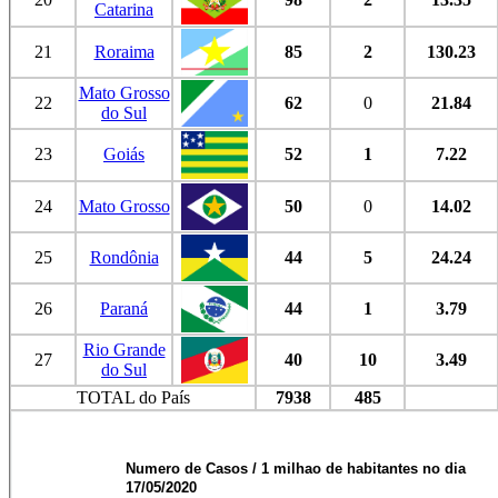
Catarina
21
Roraima
85
2
130.23
Mato Grosso
22
62
0
21.84
do Sul
23
Goiás
52
1
7.22
24
Mato Grosso
50
0
14.02
25
Rondônia
44
5
24.24
26
Paraná
44
1
3.79
Rio Grande
27
40
10
3.49
do Sul
TOTAL do País
7938
485
Numero de Casos / 1 milhao de habitantes no dia
17/05/2020