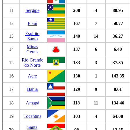
11
Sergipe
208
4
88.95
12
Piauí
167
7
50.77
Espírito
13
149
14
36.27
Santo
Minas
14
137
6
6.40
Gerais
Rio Grande
15
133
3
37.35
do Norte
16
Acre
130
1
143.35
17
Bahia
129
9
8.61
18
Amapá
118
11
134.46
19
Tocantins
103
4
64.08
Santa
20
98
2
13.35