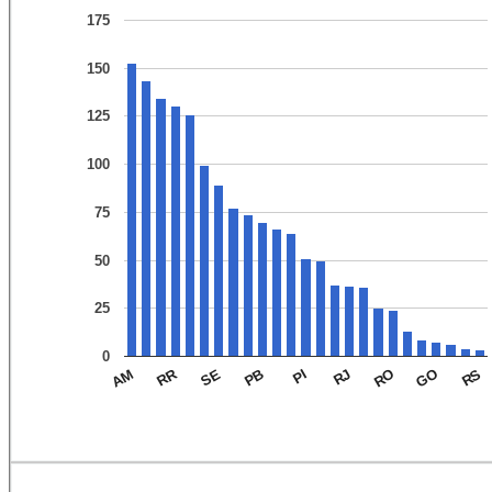
175
150
125
100
75
50
25
0
RR
PB
RS
RO
PI
SE
GO
AM
RJ