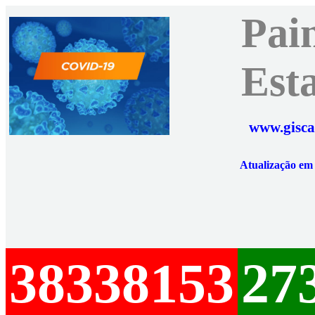
Pai
Est
www.gisca
Atualização e
38338153
27