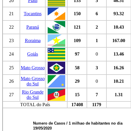
20
Piauí
153
5
46.51
21
Tocantins
150
6
93.32
22
Paraná
121
2
10.43
23
Roraima
109
1
167.00
24
Goiás
97
0
13.46
25
Mato Grosso
58
3
16.26
Mato Grosso
26
29
0
10.21
do Sul
Rio Grande
27
15
7
1.31
do Sul
TOTAL do País
17408
1179
Numero de Casos / 1 milhao de habitantes no dia
19/05/2020