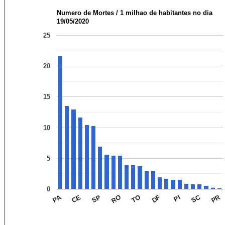
Numero de Mortes / 1 milhao de habitantes no dia
19/05/2020
25
20
15
10
5
0
PR
SC
PA
RO
CE
PI
TO
SP
DF