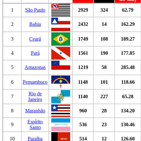
1
São Paulo
2929
324
62.79
2
Bahia
2432
14
162.29
3
Ceará
1749
108
189.27
4
Pará
1561
190
177.85
5
Amazonas
1219
58
285.48
6
Pernambuco
1148
101
118.66
Rio de
7
1140
227
65.28
Janeiro
8
Maranhão
960
28
134.20
Espírito
9
536
23
130.46
Santo
10
Paraíba
514
12
126.60