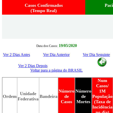
Casos Confirmados
Pac
(Tempo Real)
19/05/2020
Data dos Casos:
Ver 2 Dias Antes
Ver Dia Anterior
Ver Dia Seguinte
Ver 2 Dias Depois
Voltar para a página do BRASIL
Num
Casos/
Número
Número
1M
Unidade
Ordem
Bandeira
de
de
População
Federativa
Casos
Mortes
(Taxa de
Incidência
no dia)