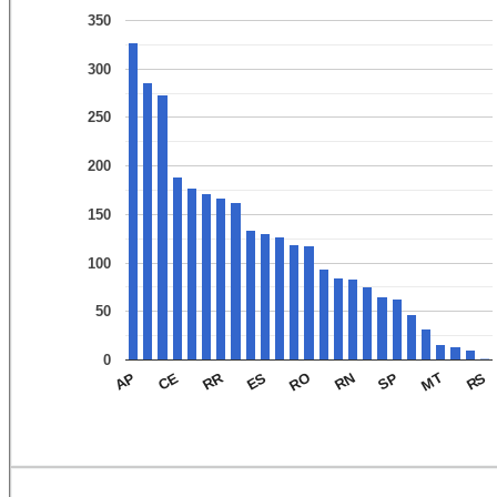
350
300
250
200
150
100
50
0
RR
ES
RS
CE
SP
RO
MT
AP
RN