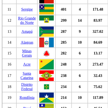
11
Sergipe
401
4
171.48
Rio Grande
12
299
14
83.97
do Norte
13
Amapá
287
9
327.02
14
Alagoas
285
10
84.69
Minas
15
282
6
13.17
Gerais
16
Acre
248
5
273.47
Santa
17
238
6
32.43
Catarina
Distrito
18
234
6
75.62
Federal
19
Rondônia
214
10
117.89