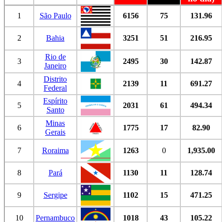
1
São Paulo
6156
75
131.96
2
Bahia
3251
51
216.95
Rio de
3
2495
30
142.87
Janeiro
Distrito
4
2139
11
691.27
Federal
Espírito
5
2031
61
494.34
Santo
Minas
6
1775
17
82.90
Gerais
7
Roraima
1263
0
1,935.00
8
Pará
1130
11
128.74
9
Sergipe
1102
15
471.25
10
Pernambuco
1018
43
105.22