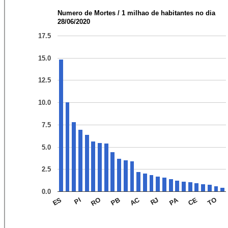
Numero de Mortes / 1 milhao de habitantes no dia
28/06/2020
17.5
15.0
12.5
10.0
7.5
5.0
2.5
0.0
PA
AC
TO
CE
RJ
PB
RO
PI
ES