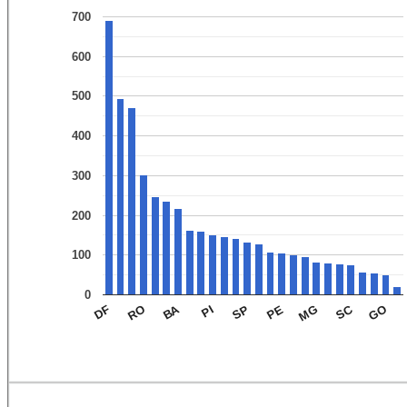
700
600
500
400
300
200
100
0
SC
BA
GO
MG
PE
SP
PI
RO
DF