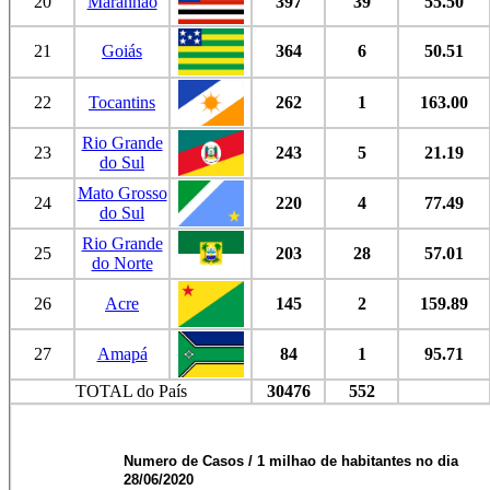
20
Maranhão
397
39
55.50
21
Goiás
364
6
50.51
22
Tocantins
262
1
163.00
Rio Grande
23
243
5
21.19
do Sul
Mato Grosso
24
220
4
77.49
do Sul
Rio Grande
25
203
28
57.01
do Norte
26
Acre
145
2
159.89
27
Amapá
84
1
95.71
TOTAL do País
30476
552
Numero de Casos / 1 milhao de habitantes no dia
28/06/2020