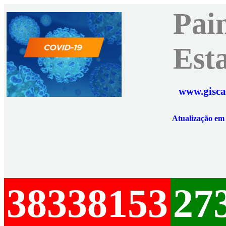
Pai
Est
www.gisca
Atualização e
38338153
27