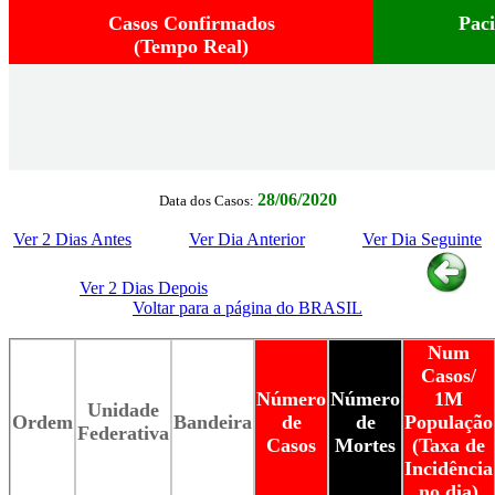
Casos Confirmados
Pac
(Tempo Real)
28/06/2020
Data dos Casos:
Ver 2 Dias Antes
Ver Dia Anterior
Ver Dia Seguinte
Ver 2 Dias Depois
Voltar para a página do BRASIL
Num
Casos/
Número
Número
1M
Unidade
Ordem
Bandeira
de
de
População
Federativa
Casos
Mortes
(Taxa de
Incidência
no dia)