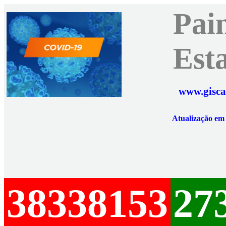
Pai
Est
www.gisca
Atualização e
38338153
27