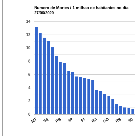
Numero de Mortes / 1 milhao de habitantes no dia
27/06/2020
14
12
10
8
6
4
2
0
SC
BA
SP
SE
GO
PI
PB
RS
MT