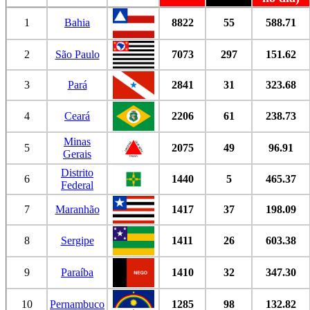
1
Bahia
8822
55
588.71
2
São Paulo
7073
297
151.62
3
Pará
2841
31
323.68
4
Ceará
2206
61
238.73
Minas
5
2075
49
96.91
Gerais
Distrito
6
1440
5
465.37
Federal
7
Maranhão
1417
37
198.09
8
Sergipe
1411
26
603.38
9
Paraíba
1410
32
347.30
10
Pernambuco
1285
98
132.82