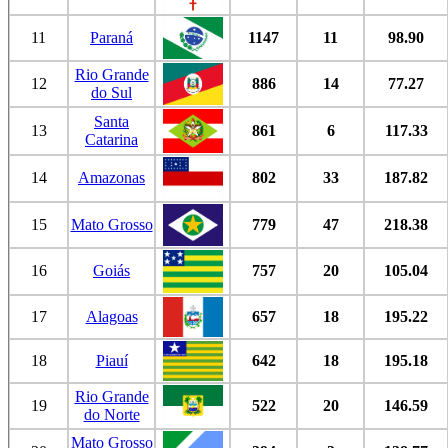
11
Paraná
1147
11
98.90
Rio Grande
12
886
14
77.27
do Sul
Santa
13
861
6
117.33
Catarina
14
Amazonas
802
33
187.82
15
Mato Grosso
779
47
218.38
16
Goiás
757
20
105.04
17
Alagoas
657
18
195.22
18
Piauí
642
18
195.18
Rio Grande
19
522
20
146.59
do Norte
Mato Grosso