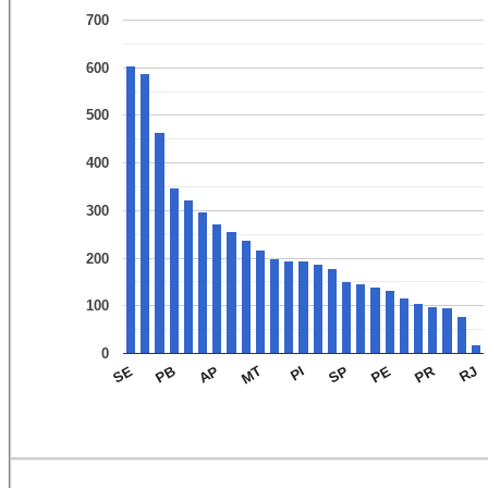
700
600
500
400
300
200
100
0
PR
MT
RJ
PB
PE
PI
AP
SE
SP