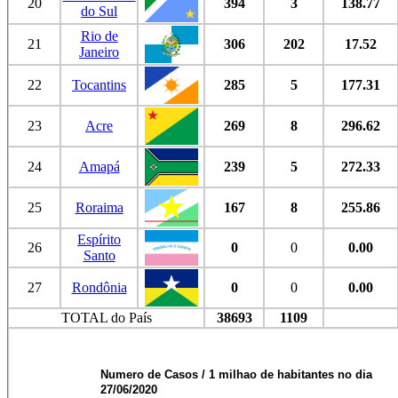
20
394
3
138.77
do Sul
Rio de
21
306
202
17.52
Janeiro
22
Tocantins
285
5
177.31
23
Acre
269
8
296.62
24
Amapá
239
5
272.33
25
Roraima
167
8
255.86
Espírito
26
0
0
0.00
Santo
27
Rondônia
0
0
0.00
TOTAL do País
38693
1109
Numero de Casos / 1 milhao de habitantes no dia
27/06/2020