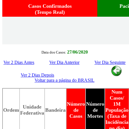
Casos Confirmados
Pac
(Tempo Real)
27/06/2020
Data dos Casos:
Ver 2 Dias Antes
Ver Dia Anterior
Ver Dia Seguinte
Ver 2 Dias Depois
Voltar para a página do BRASIL
Num
Casos/
Número
Número
1M
Unidade
Ordem
Bandeira
de
de
População
Federativa
Casos
Mortes
(Taxa de
Incidência
no dia)