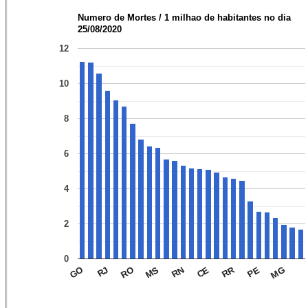
Numero de Mortes / 1 milhao de habitantes no dia
25/08/2020
12
10
8
6
4
2
0
RR
RO
CE
MG
RJ
RN
PE
GO
MS