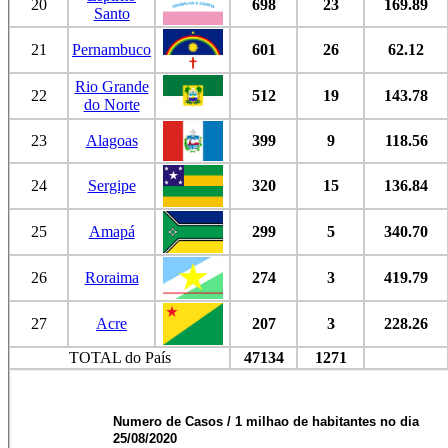
20
698
23
169.89
Santo
21
Pernambuco
601
26
62.12
Rio Grande
22
512
19
143.78
do Norte
23
Alagoas
399
9
118.56
24
Sergipe
320
15
136.84
25
Amapá
299
5
340.70
26
Roraima
274
3
419.79
27
Acre
207
3
228.26
TOTAL do País
47134
1271
Numero de Casos / 1 milhao de habitantes no dia
25/08/2020