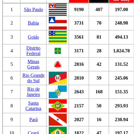
1
São Paulo
9190
407
197.00
2
Bahia
3731
70
248.98
3
Goiás
3561
81
494.13
Distrito
4
3171
28
1,024.78
Federal
Minas
5
2816
42
131.52
Gerais
Rio Grande
6
2810
59
245.06
do Sul
Rio de
7
2643
168
151.35
Janeiro
Santa
8
2157
50
293.93
Catarina
9
Pará
2027
16
230.94
10
Ceará
1822
47
197.17