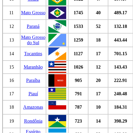
11
Mato Grosso
1745
40
489.17
12
Paraná
1533
52
132.18
Mato Grosso
13
1259
18
443.44
do Sul
14
Tocantins
1127
17
701.15
15
Maranhão
1026
12
143.43
16
Paraíba
905
20
222.91
17
Piauí
791
17
240.48
18
Amazonas
787
10
184.31
19
Rondônia
723
14
398.29
Espírito