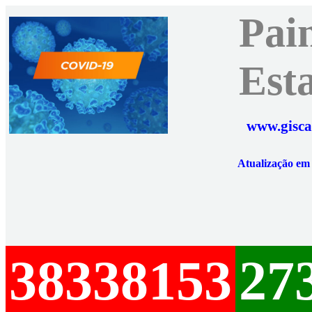
Pai
Est
www.gisca
Atualização e
38338153
27