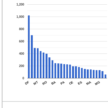
1,200
1,000
800
600
400
200
0
PA
MA
BA
RO
CE
MG
MT
DF
ES