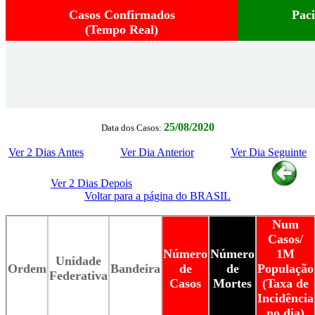
Casos Confirmados
Pac
(Tempo Real)
25/08/2020
Data dos Casos:
Ver 2 Dias Antes
Ver Dia Anterior
Ver Dia Seguinte
Ver 2 Dias Depois
Voltar para a página do BRASIL
Num
Casos/
Número
Número
1M
Unidade
Ordem
Bandeira
de
de
População
Federativa
Casos
Mortes
(Taxa de
Incidência
no dia)