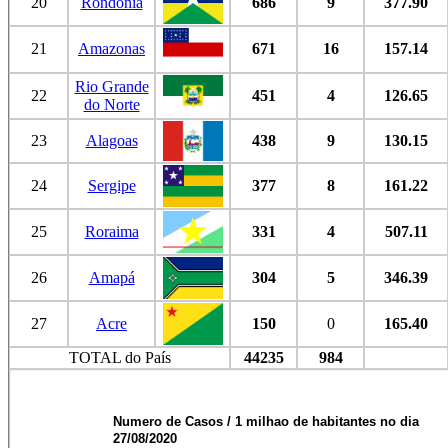
20
Rondônia
686
9
377.90
21
Amazonas
671
16
157.14
Rio Grande
22
451
4
126.65
do Norte
23
Alagoas
438
9
130.15
24
Sergipe
377
8
161.22
25
Roraima
331
4
507.11
26
Amapá
304
5
346.39
27
Acre
150
0
165.40
TOTAL do País
44235
984
Numero de Casos / 1 milhao de habitantes no dia
27/08/2020