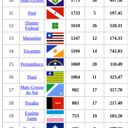
10
Mato Grosso
1775
38
497.58
11
Pará
1733
5
197.45
Distrito
12
1610
26
520.31
Federal
13
Maranhão
1247
12
174.33
14
Tocantins
1194
14
742.83
15
Pernambuco
1069
20
110.49
16
Piauí
1064
11
323.47
Mato Grosso
17
902
17
317.70
do Sul
18
Paraíba
883
17
217.49
Espírito
19
753
19
183.28
Santo