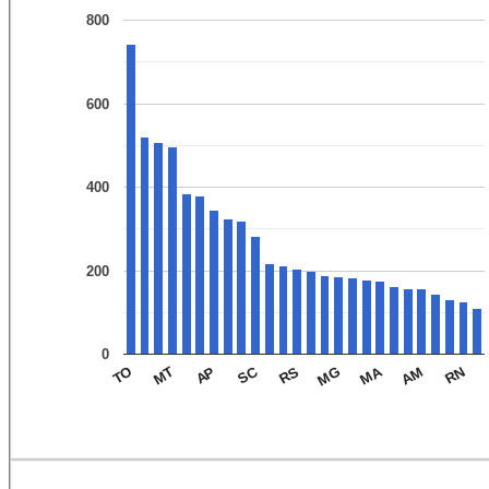
800
600
400
200
0
MA
SC
RN
AM
MG
RS
AP
MT
TO