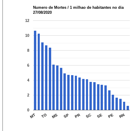
Numero de Mortes / 1 milhao de habitantes no dia
27/08/2020
12
10
8
6
4
2
0
SC
PR
RN
PE
SE
SP
MS
TO
MT