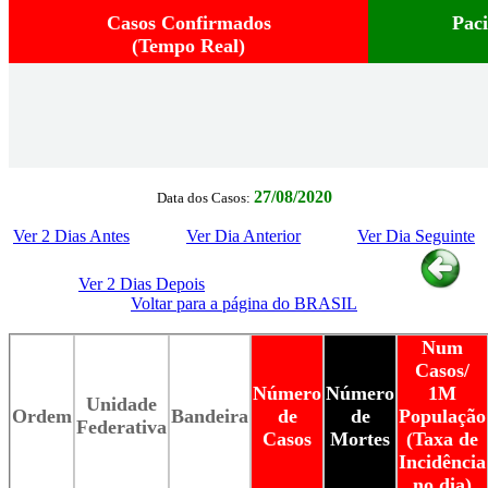
Casos Confirmados
Pac
(Tempo Real)
27/08/2020
Data dos Casos:
Ver 2 Dias Antes
Ver Dia Anterior
Ver Dia Seguinte
Ver 2 Dias Depois
Voltar para a página do BRASIL
Num
Casos/
Número
Número
1M
Unidade
Ordem
Bandeira
de
de
População
Federativa
Casos
Mortes
(Taxa de
Incidência
no dia)