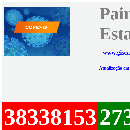
Pai
Est
www.gisca
Atualização e
38338153
27