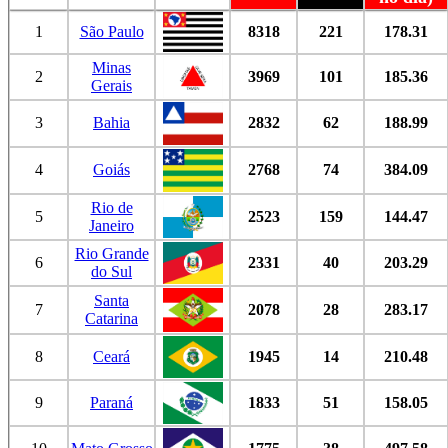
1
São Paulo
8318
221
178.31
Minas
2
3969
101
185.36
Gerais
3
Bahia
2832
62
188.99
4
Goiás
2768
74
384.09
Rio de
5
2523
159
144.47
Janeiro
Rio Grande
6
2331
40
203.29
do Sul
Santa
7
2078
28
283.17
Catarina
8
Ceará
1945
14
210.48
9
Paraná
1833
51
158.05