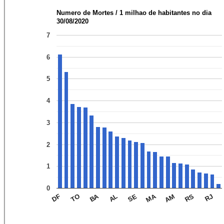
Numero de Mortes / 1 milhao de habitantes no dia
30/08/2020
7
6
5
4
3
2
1
0
MA
BA
RJ
RS
AM
SE
AL
TO
DF