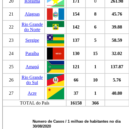
20
Roraima
171
0
261.98
21
Alagoas
154
8
45.76
Rio Grande
22
142
6
39.88
do Norte
23
Sergipe
137
5
58.59
24
Paraíba
130
15
32.02
25
Amapá
121
1
137.87
Rio Grande
26
66
10
5.76
do Sul
27
Acre
37
1
40.80
TOTAL do País
16158
366
Numero de Casos / 1 milhao de habitantes no dia
30/08/2020