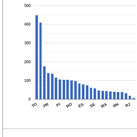
500
400
300
200
100
0
MA
PR
RJ
RN
SE
ES
RO
PI
TO