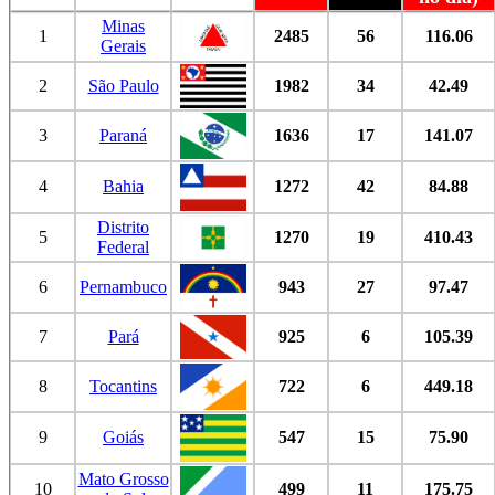
Minas
1
2485
56
116.06
Gerais
2
São Paulo
1982
34
42.49
3
Paraná
1636
17
141.07
4
Bahia
1272
42
84.88
Distrito
5
1270
19
410.43
Federal
6
Pernambuco
943
27
97.47
7
Pará
925
6
105.39
8
Tocantins
722
6
449.18
9
Goiás
547
15
75.90
Mato Grosso
10
499
11
175.75