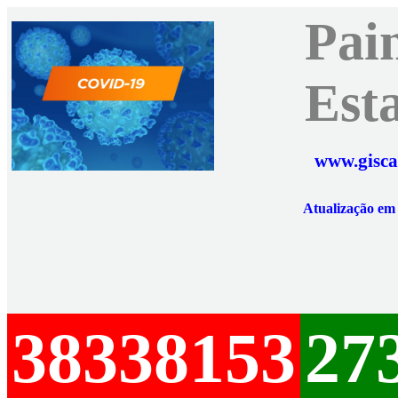
Pai
Est
www.gisca
Atualização e
38338153
27