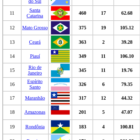
do Sul
Santa
11
460
17
62.68
Catarina
12
Mato Grosso
375
19
105.12
13
Ceará
363
2
39.28
14
Piauí
349
11
106.10
Rio de
15
345
11
19.76
Janeiro
Espírito
16
326
6
79.35
Santo
17
Maranhão
317
12
44.32
18
Amazonas
201
5
47.07
19
Rondônia
183
4
100.81