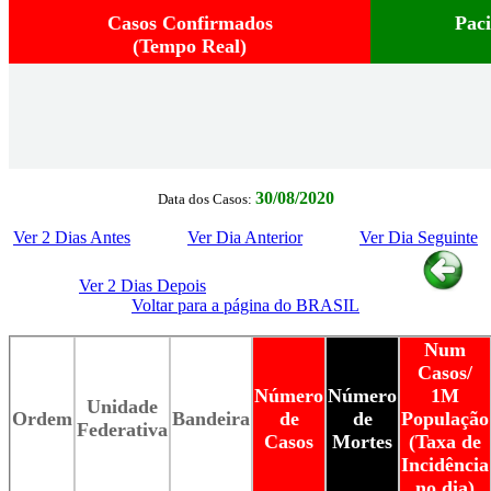
Casos Confirmados
Pac
(Tempo Real)
30/08/2020
Data dos Casos:
Ver 2 Dias Antes
Ver Dia Anterior
Ver Dia Seguinte
Ver 2 Dias Depois
Voltar para a página do BRASIL
Num
Casos/
Número
Número
1M
Unidade
Ordem
Bandeira
de
de
População
Federativa
Casos
Mortes
(Taxa de
Incidência
no dia)