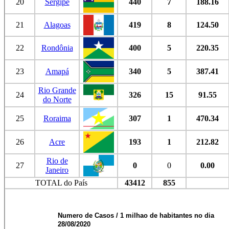
20
Sergipe
440
7
188.16
21
Alagoas
419
8
124.50
22
Rondônia
400
5
220.35
23
Amapá
340
5
387.41
Rio Grande
24
326
15
91.55
do Norte
25
Roraima
307
1
470.34
26
Acre
193
1
212.82
Rio de
27
0
0
0.00
Janeiro
TOTAL do País
43412
855
Numero de Casos / 1 milhao de habitantes no dia
28/08/2020