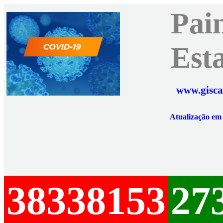
Pai
Est
www.gisca
Atualização e
38338153
27