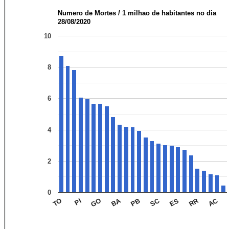
Numero de Mortes / 1 milhao de habitantes no dia
28/08/2020
10
8
6
4
2
0
AC
RR
SC
BA
ES
PB
GO
PI
TO