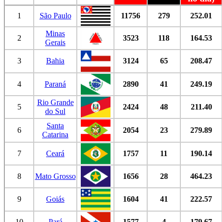
1
São Paulo
11756
279
252.01
Minas
2
3523
118
164.53
Gerais
3
Bahia
3124
65
208.47
4
Paraná
2890
41
249.19
Rio Grande
5
2424
48
211.40
do Sul
Santa
6
2054
23
279.89
Catarina
7
Ceará
1757
11
190.14
8
Mato Grosso
1656
28
464.23
9
Goiás
1604
41
222.57
10
Pará
1577
4
179.67