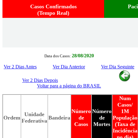
Casos Confirmados
Pac
(Tempo Real)
28/08/2020
Data dos Casos:
Ver 2 Dias Antes
Ver Dia Anterior
Ver Dia Seguinte
Ver 2 Dias Depois
Voltar para a página do BRASIL
Num
Casos/
Número
Número
1M
Unidade
Ordem
Bandeira
de
de
População
Federativa
Casos
Mortes
(Taxa de
Incidência
no dia)