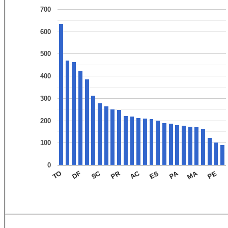
700
600
500
400
300
200
100
0
MA
PA
AC
PR
SC
PE
ES
DF
TO