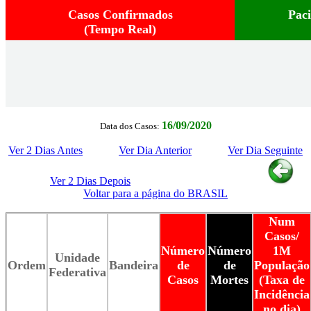
Casos Confirmados
Pac
(Tempo Real)
16/09/2020
Data dos Casos:
Ver 2 Dias Antes
Ver Dia Anterior
Ver Dia Seguinte
Ver 2 Dias Depois
Voltar para a página do BRASIL
Num
Casos/
Número
Número
1M
Unidade
Ordem
Bandeira
de
de
População
Federativa
Casos
Mortes
(Taxa de
Incidência
no dia)