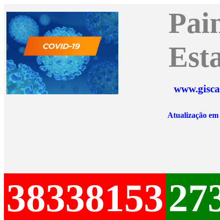
Pai
Est
www.gisca
Atualização e
38338153
27