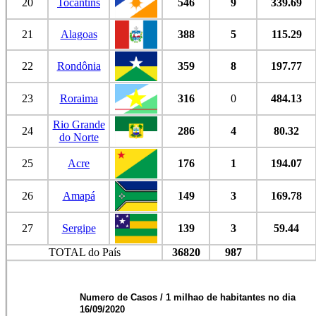
20
Tocantins
546
9
339.69
21
Alagoas
388
5
115.29
22
Rondônia
359
8
197.77
23
Roraima
316
0
484.13
Rio Grande
24
286
4
80.32
do Norte
25
Acre
176
1
194.07
26
Amapá
149
3
169.78
27
Sergipe
139
3
59.44
TOTAL do País
36820
987
Numero de Casos / 1 milhao de habitantes no dia
16/09/2020