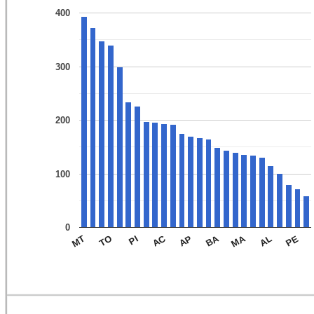
400
300
200
100
0
MA
BA
AC
PE
AL
AP
PI
TO
MT