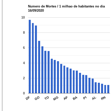
Numero de Mortes / 1 milhao de habitantes no dia
16/09/2020
10
8
6
4
2
0
BA
RN
AL
PI
AP
MG
TO
GO
DF