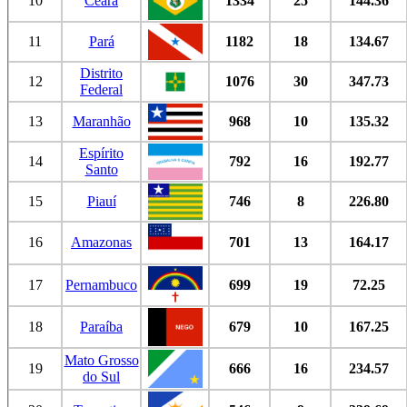
10
Ceará
1334
25
144.36
11
Pará
1182
18
134.67
Distrito
12
1076
30
347.73
Federal
13
Maranhão
968
10
135.32
Espírito
14
792
16
192.77
Santo
15
Piauí
746
8
226.80
16
Amazonas
701
13
164.17
17
Pernambuco
699
19
72.25
18
Paraíba
679
10
167.25
Mato Grosso
19
666
16
234.57
do Sul