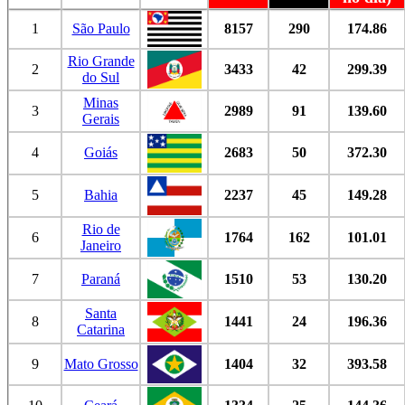
1
São Paulo
8157
290
174.86
Rio Grande
2
3433
42
299.39
do Sul
Minas
3
2989
91
139.60
Gerais
4
Goiás
2683
50
372.30
5
Bahia
2237
45
149.28
Rio de
6
1764
162
101.01
Janeiro
7
Paraná
1510
53
130.20
Santa
8
1441
24
196.36
Catarina
9
Mato Grosso
1404
32
393.58