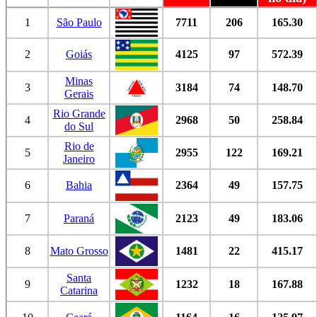
1
São Paulo
7711
206
165.30
2
Goiás
4125
97
572.39
Minas
3
3184
74
148.70
Gerais
Rio Grande
4
2968
50
258.84
do Sul
Rio de
5
2955
122
169.21
Janeiro
6
Bahia
2364
49
157.75
7
Paraná
2123
49
183.06
8
Mato Grosso
1481
22
415.17
Santa
9
1232
18
167.88
Catarina