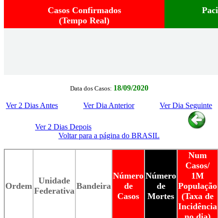
Casos Confirmados
Pac
(Tempo Real)
18/09/2020
Data dos Casos:
Ver 2 Dias Antes
Ver Dia Anterior
Ver Dia Seguinte
Ver 2 Dias Depois
Voltar para a página do BRASIL
Num
Casos/
Número
Número
1M
Unidade
Ordem
Bandeira
de
de
População
Federativa
Casos
Mortes
(Taxa de
Incidência
no dia)