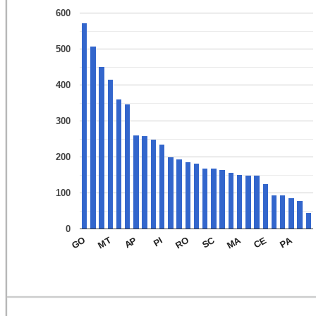
600
500
400
300
200
100
0
SC
PA
MA
AP
MT
RO
CE
GO
PI