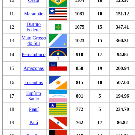
10
Ceará
1164
16
125.97
11
Maranhão
1081
10
151.12
Distrito
12
1075
15
347.41
Federal
Mato Grosso
13
1023
15
360.31
do Sul
14
Pernambuco
910
17
94.06
15
Amazonas
858
19
200.94
16
Tocantins
815
10
507.04
Espírito
17
801
5
194.96
Santo
18
Piauí
772
5
234.70
19
Pará
762
17
86.82