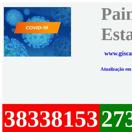
Pai
Est
www.gisca
Atualização e
38338153
27