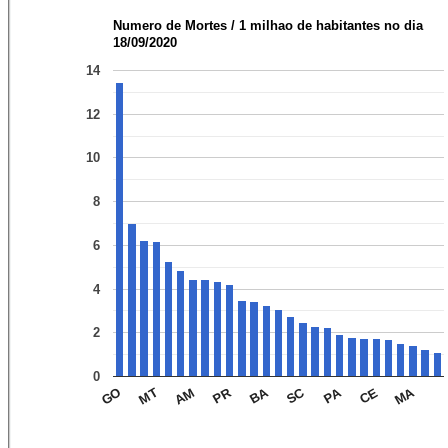
Numero de Mortes / 1 milhao de habitantes no dia
18/09/2020
14
12
10
8
6
4
2
0
SC
MA
BA
PR
PA
AM
MT
CE
GO