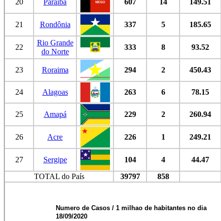
20
Paraíba
607
14
149.51
21
Rondônia
337
5
185.65
Rio Grande
22
333
8
93.52
do Norte
23
Roraima
294
2
450.43
24
Alagoas
263
6
78.15
25
Amapá
229
2
260.94
26
Acre
226
1
249.21
27
Sergipe
104
4
44.47
TOTAL do País
39797
858
Numero de Casos / 1 milhao de habitantes no dia
18/09/2020