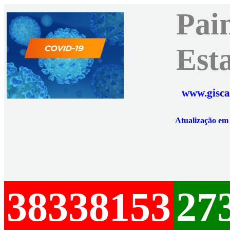
Pai
Est
www.gisca
Atualização e
38338153
27