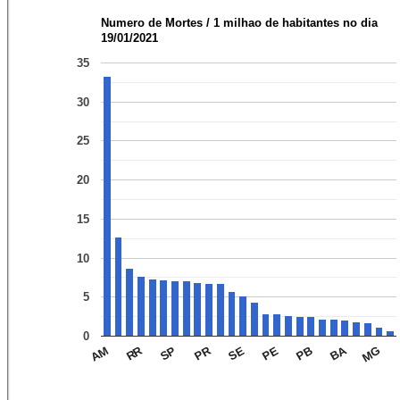
Numero de Mortes / 1 milhao de habitantes no dia
19/01/2021
35
30
25
20
15
10
5
0
BA
PR
RR
MG
PB
PE
SE
SP
AM