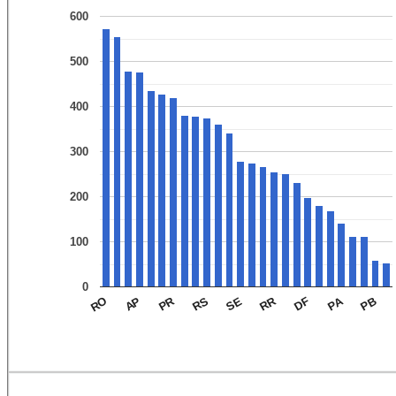
600
500
400
300
200
100
0
PA
RR
PR
PB
DF
SE
RS
AP
RO