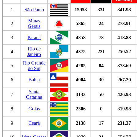
1
São Paulo
15953
331
341.98
Minas
2
5865
24
273.91
Gerais
3
Paraná
4858
78
418.88
Rio de
4
4375
221
250.52
Janeiro
Rio Grande
5
4285
84
373.69
do Sul
6
Bahia
4004
30
267.20
Santa
7
3133
50
426.93
Catarina
8
Goiás
2306
0
319.98
9
Ceará
2138
17
231.37