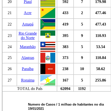
20
Piauí
592
7
179.98
21
Acre
433
2
477.46
22
Amapá
419
5
477.43
Rio Grande
23
395
9
110.93
do Norte
24
Maranhão
383
5
53.54
25
Alagoas
373
9
110.84
26
Paraíba
238
10
58.62
27
Roraima
167
5
255.86
TOTAL do País
62094
1192
Numero de Casos / 1 milhao de habitantes no dia
19/01/2021