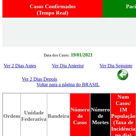
Casos Confirmados
Pac
(Tempo Real)
19/01/2021
Data dos Casos:
Ver 2 Dias Antes
Ver Dia Anterior
Ver Dia Seguinte
Ver 2 Dias Depois
Voltar para a página do BRASIL
Num
Casos/
Número
Número
1M
Unidade
Ordem
Bandeira
de
de
População
Federativa
Casos
Mortes
(Taxa de
Incidência
no dia)