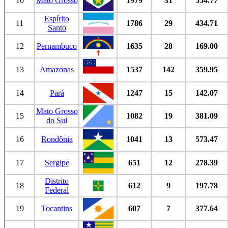
10
Mato Grosso
1979
31
554.77
Espírito
11
1786
29
434.71
Santo
12
Pernambuco
1635
28
169.00
13
Amazonas
1537
142
359.95
14
Pará
1247
15
142.07
Mato Grosso
15
1082
19
381.09
do Sul
16
Rondônia
1041
13
573.47
17
Sergipe
651
12
278.39
Distrito
18
612
9
197.78
Federal
19
Tocantins
607
7
377.64