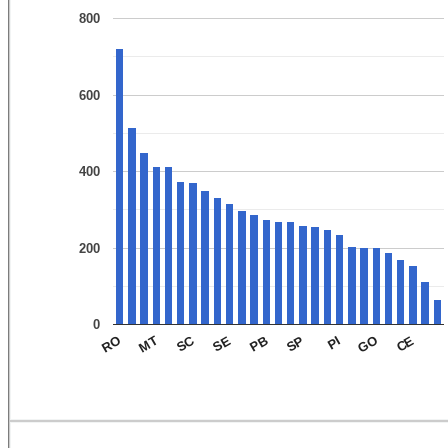
800
600
400
200
0
SC
SP
CE
MT
PB
GO
RO
SE
PI