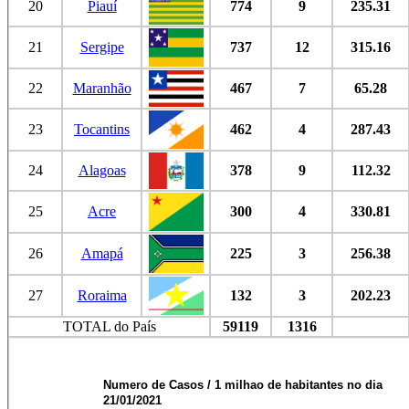
20
Piauí
774
9
235.31
21
Sergipe
737
12
315.16
22
Maranhão
467
7
65.28
23
Tocantins
462
4
287.43
24
Alagoas
378
9
112.32
25
Acre
300
4
330.81
26
Amapá
225
3
256.38
27
Roraima
132
3
202.23
TOTAL do País
59119
1316
Numero de Casos / 1 milhao de habitantes no dia
21/01/2021