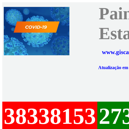
Pai
Est
www.gisca
Atualização e
38338153
27