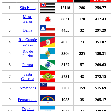
1
São Paulo
12118
286
259.77
Minas
2
8831
170
412.43
Gerais
3
Bahia
4455
32
297.29
Rio Grande
4
4025
73
351.02
do Sul
Rio de
5
3306
225
189.31
Janeiro
6
Paraná
3127
57
269.63
Santa
7
2731
48
372.15
Catarina
8
Amazonas
2202
159
515.69
9
Pernambuco
1985
35
205.17
Espírito
10
1843
27
448.58