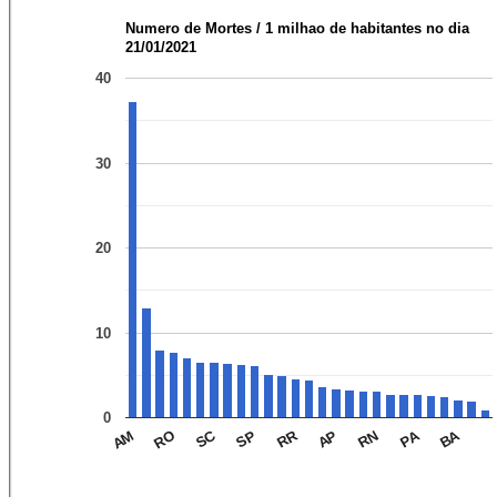
Numero de Mortes / 1 milhao de habitantes no dia
21/01/2021
40
30
20
10
0
SC
BA
RR
PA
AP
RO
AM
SP
RN