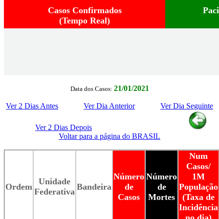
Casos Confirmados
Pac
(Tempo Real)
21/01/2021
Data dos Casos:
Ver 2 Dias Antes
Ver Dia Anterior
Ver Dia Seguinte
Ver 2 Dias Depois
Voltar para a página do BRASIL
Num
Casos/
Número
Número
1M
Unidade
Ordem
Bandeira
de
de
População
Federativa
Casos
Mortes
(Taxa de
Incidência
no dia)