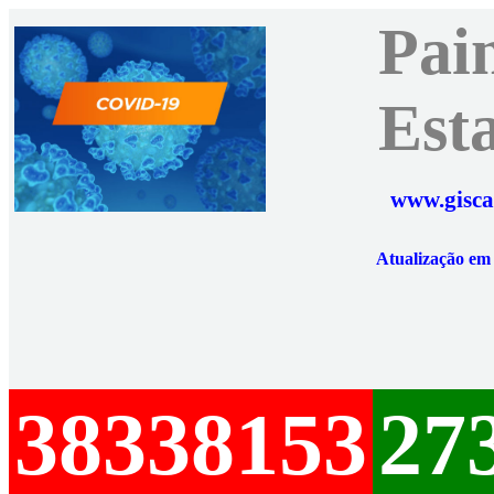
Pai
Est
www.gisca
Atualização e
38338153
27