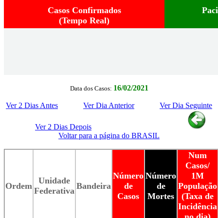
Casos Confirmados
Pac
(Tempo Real)
16/02/2021
Data dos Casos:
Ver 2 Dias Antes
Ver Dia Anterior
Ver Dia Seguinte
Ver 2 Dias Depois
Voltar para a página do BRASIL
Num
Casos/
Número
Número
1M
Unidade
Ordem
Bandeira
de
de
População
Federativa
Casos
Mortes
(Taxa de
Incidência
no dia)