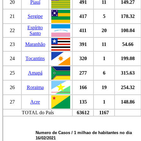
20
Piauí
491
11
149.27
21
Sergipe
417
5
178.32
Espírito
22
411
20
100.04
Santo
23
Maranhão
391
11
54.66
24
Tocantins
320
1
199.08
25
Amapá
277
6
315.63
26
Roraima
166
19
254.32
27
Acre
135
1
148.86
TOTAL do País
63612
1167
Numero de Casos / 1 milhao de habitantes no dia
16/02/2021