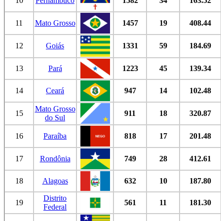
10
Pernambuco
1582
34
163.52
11
Mato Grosso
1457
19
408.44
12
Goiás
1331
59
184.69
13
Pará
1223
45
139.34
14
Ceará
947
14
102.48
Mato Grosso
15
911
18
320.87
do Sul
16
Paraíba
818
17
201.48
17
Rondônia
749
28
412.61
18
Alagoas
632
10
187.80
Distrito
19
561
11
181.30
Federal