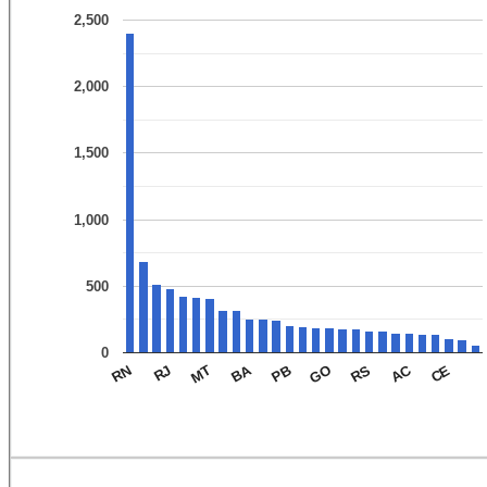
2,500
2,000
1,500
1,000
500
0
AC
BA
MT
GO
CE
RJ
PB
RN
RS