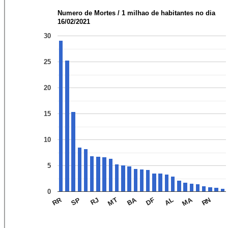
Numero de Mortes / 1 milhao de habitantes no dia
16/02/2021
30
25
20
15
10
5
0
BA
MA
RR
RJ
DF
RN
SP
MT
AL