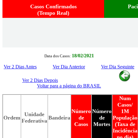
Casos Confirmados
Pac
(Tempo Real)
18/02/2021
Data dos Casos:
Ver 2 Dias Antes
Ver Dia Anterior
Ver Dia Seguinte
Ver 2 Dias Depois
Voltar para a página do BRASIL
Num
Casos/
Número
Número
1M
Unidade
Ordem
Bandeira
de
de
População
Federativa
Casos
Mortes
(Taxa de
Incidência
no dia)