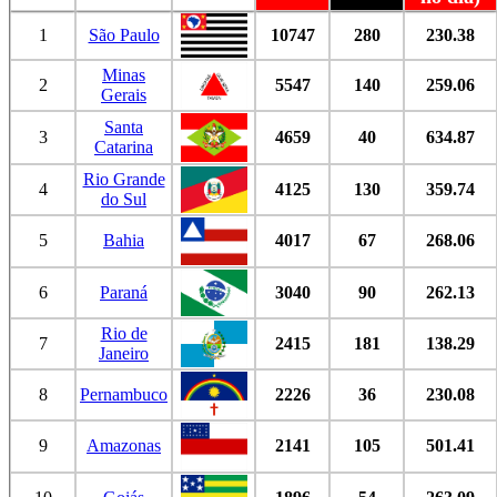
1
São Paulo
10747
280
230.38
Minas
2
5547
140
259.06
Gerais
Santa
3
4659
40
634.87
Catarina
Rio Grande
4
4125
130
359.74
do Sul
5
Bahia
4017
67
268.06
6
Paraná
3040
90
262.13
Rio de
7
2415
181
138.29
Janeiro
8
Pernambuco
2226
36
230.08
9
Amazonas
2141
105
501.41