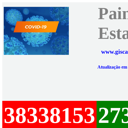
Pai
Est
www.gisca
Atualização e
38338153
27