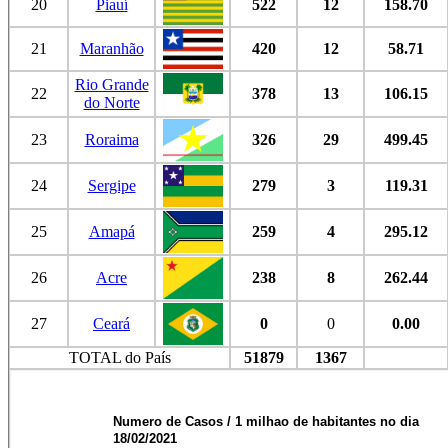
20
Piauí
522
12
158.70
21
Maranhão
420
12
58.71
Rio Grande
22
378
13
106.15
do Norte
23
Roraima
326
29
499.45
24
Sergipe
279
3
119.31
25
Amapá
259
4
295.12
26
Acre
238
8
262.44
27
Ceará
0
0
0.00
TOTAL do País
51879
1367
Numero de Casos / 1 milhao de habitantes no dia
18/02/2021