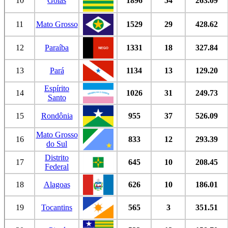
10
Goiás
1896
54
263.09
11
Mato Grosso
1529
29
428.62
12
Paraíba
1331
18
327.84
13
Pará
1134
13
129.20
Espírito
14
1026
31
249.73
Santo
15
Rondônia
955
37
526.09
Mato Grosso
16
833
12
293.39
do Sul
Distrito
17
645
10
208.45
Federal
18
Alagoas
626
10
186.01
19
Tocantins
565
3
351.51