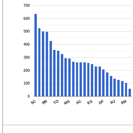
700
600
500
400
300
200
100
0
AC
RR
SC
RN
RJ
DF
ES
MS
TO