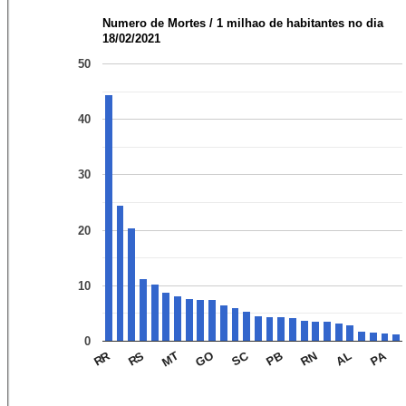
Numero de Mortes / 1 milhao de habitantes no dia
18/02/2021
50
40
30
20
10
0
PA
SC
RR
AL
RN
PB
GO
MT
RS