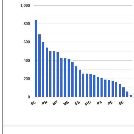
1,000
800
600
400
200
0
PR
SC
PA
MT
MG
SE
ES
PE
MS