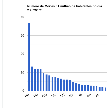
Numero de Mortes / 1 milhao de habitantes no dia
23/02/2021
40
30
20
10
0
PR
RR
SC
GO
ES
AP
RN
DF
PI