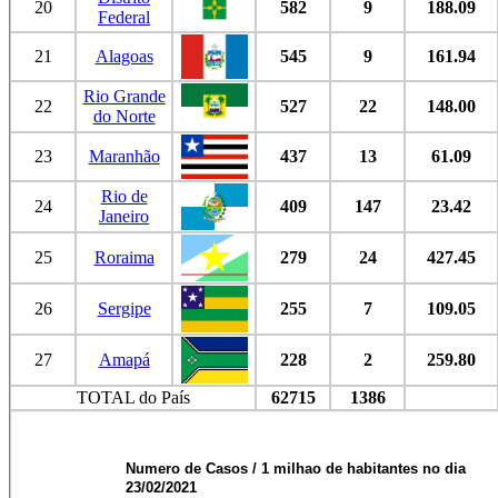
20
582
9
188.09
Federal
21
Alagoas
545
9
161.94
Rio Grande
22
527
22
148.00
do Norte
23
Maranhão
437
13
61.09
Rio de
24
409
147
23.42
Janeiro
25
Roraima
279
24
427.45
26
Sergipe
255
7
109.05
27
Amapá
228
2
259.80
TOTAL do País
62715
1386
Numero de Casos / 1 milhao de habitantes no dia
23/02/2021