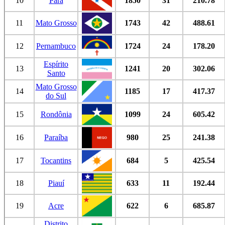
10
Pará
1850
31
210.78
11
Mato Grosso
1743
42
488.61
12
Pernambuco
1724
24
178.20
Espírito
13
1241
20
302.06
Santo
Mato Grosso
14
1185
17
417.37
do Sul
15
Rondônia
1099
24
605.42
16
Paraíba
980
25
241.38
17
Tocantins
684
5
425.54
18
Piauí
633
11
192.44
19
Acre
622
6
685.87
Distrito