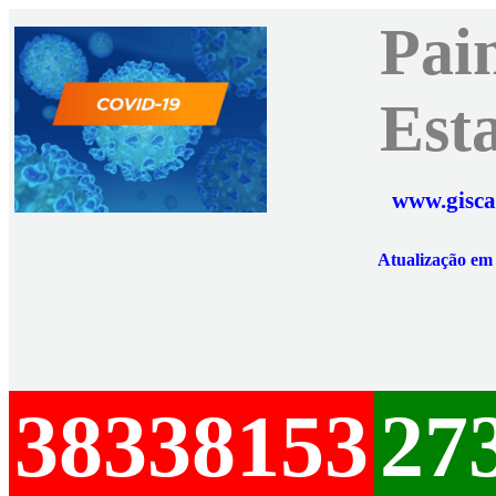
Pai
Est
www.gisca
Atualização e
38338153
27