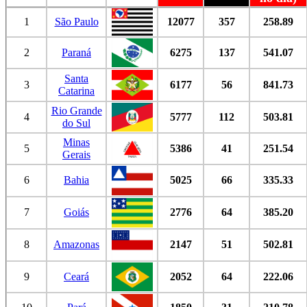
1
São Paulo
12077
357
258.89
2
Paraná
6275
137
541.07
Santa
3
6177
56
841.73
Catarina
Rio Grande
4
5777
112
503.81
do Sul
Minas
5
5386
41
251.54
Gerais
6
Bahia
5025
66
335.33
7
Goiás
2776
64
385.20
8
Amazonas
2147
51
502.81
9
Ceará
2052
64
222.06