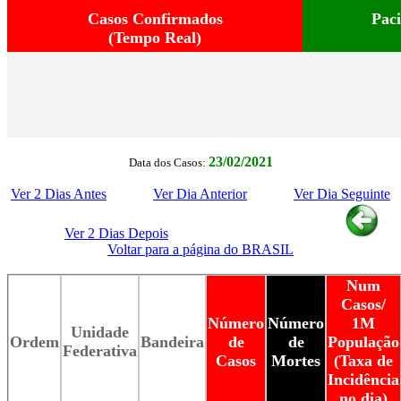
Casos Confirmados
Pac
(Tempo Real)
23/02/2021
Data dos Casos:
Ver 2 Dias Antes
Ver Dia Anterior
Ver Dia Seguinte
Ver 2 Dias Depois
Voltar para a página do BRASIL
Num
Casos/
Número
Número
1M
Unidade
Ordem
Bandeira
de
de
População
Federativa
Casos
Mortes
(Taxa de
Incidência
no dia)