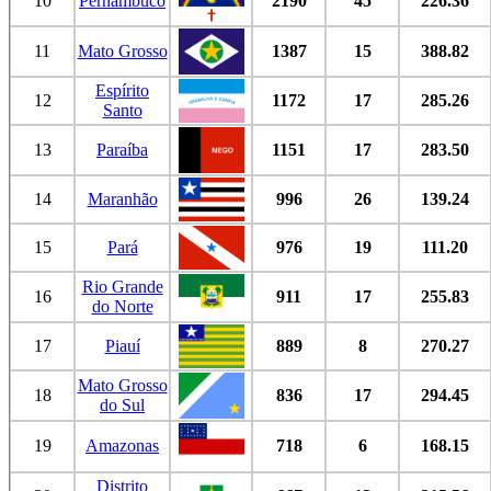
10
Pernambuco
2190
45
226.36
11
Mato Grosso
1387
15
388.82
Espírito
12
1172
17
285.26
Santo
13
Paraíba
1151
17
283.50
14
Maranhão
996
26
139.24
15
Pará
976
19
111.20
Rio Grande
16
911
17
255.83
do Norte
17
Piauí
889
8
270.27
Mato Grosso
18
836
17
294.45
do Sul
19
Amazonas
718
6
168.15
Distrito