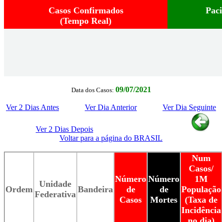
Casos Confirmados
Pac
(Tempo Real)
09/07/2021
Data dos Casos:
Ver 2 Dias Antes
Ver Dia Anterior
Ver Dia Seguinte
Ver 2 Dias Depois
Voltar para a página do BRASIL
Num
Casos/
Número
Número
1M
Unidade
Ordem
Bandeira
de
de
População
Federativa
Casos
Mortes
(Taxa de
Incidência
no dia)