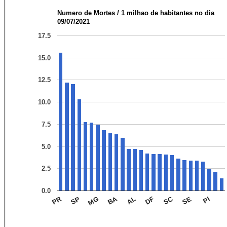
Numero de Mortes / 1 milhao de habitantes no dia
09/07/2021
17.5
15.0
12.5
10.0
7.5
5.0
2.5
0.0
PR
BA
SC
MG
DF
PI
SP
AL
SE