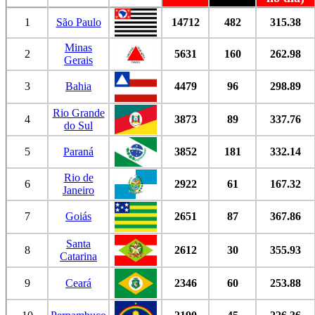
1
São Paulo
14712
482
315.38
Minas
2
5631
160
262.98
Gerais
3
Bahia
4479
96
298.89
Rio Grande
4
3873
89
337.76
do Sul
5
Paraná
3852
181
332.14
Rio de
6
2922
61
167.32
Janeiro
7
Goiás
2651
87
367.86
Santa
8
2612
30
355.93
Catarina
9
Ceará
2346
60
253.88