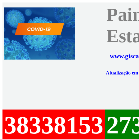
Pai
Est
www.gisca
Atualização e
38338153
27