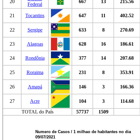
20
667
13
215.56
Federal
21
Tocantins
647
11
402.52
22
Sergipe
633
8
270.69
23
Alagoas
628
16
186.61
24
Rondônia
377
14
207.68
25
Roraima
231
8
353.91
26
Amapá
146
3
166.36
27
Acre
104
3
114.68
TOTAL do País
57737
1509
Numero de Casos / 1 milhao de habitantes no dia
09/07/2021