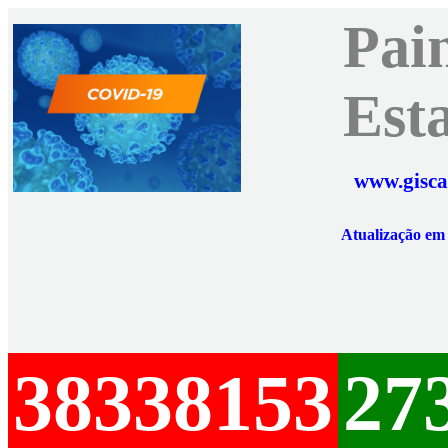
Pai
Est
www.gisca
Atualização e
38338153
27