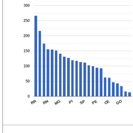
300
250
200
150
100
50
0
RR
RN
MG
PI
SP
PE
CE
GO