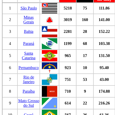
1
São Paulo
5218
75
111.86
Minas
2
3019
160
141.00
Gerais
3
Bahia
2281
28
152.22
4
Paraná
1199
68
103.38
Santa
5
965
17
131.50
Catarina
6
Pernambuco
923
10
95.40
Rio de
7
751
53
43.00
Janeiro
8
Paraíba
710
9
174.88
Mato Grosso
9
614
22
216.26
do Sul
10
Ceará
567
26
61.36