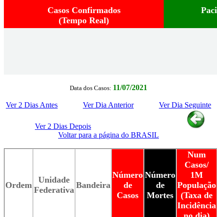
Casos Confirmados
Pac
(Tempo Real)
11/07/2021
Data dos Casos:
Ver 2 Dias Antes
Ver Dia Anterior
Ver Dia Seguinte
Ver 2 Dias Depois
Voltar para a página do BRASIL
Num
Casos/
Número
Número
1M
Unidade
Ordem
Bandeira
de
de
População
Federativa
Casos
Mortes
(Taxa de
Incidência
no dia)