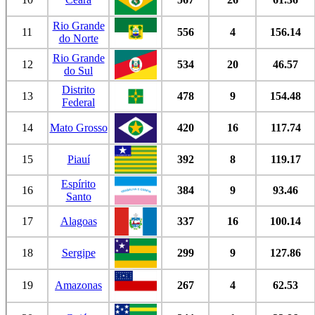
Rio Grande
11
556
4
156.14
do Norte
Rio Grande
12
534
20
46.57
do Sul
Distrito
13
478
9
154.48
Federal
14
Mato Grosso
420
16
117.74
15
Piauí
392
8
119.17
Espírito
16
384
9
93.46
Santo
17
Alagoas
337
16
100.14
18
Sergipe
299
9
127.86
19
Amazonas
267
4
62.53