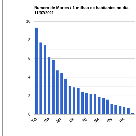
Numero de Mortes / 1 milhao de habitantes no dia
11/07/2021
10
8
6
4
2
0
RR
SC
BA
PA
TO
MT
DF
RN