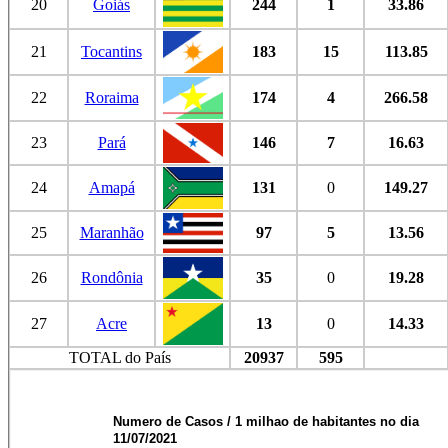
20
Goiás
244
1
33.86
21
Tocantins
183
15
113.85
22
Roraima
174
4
266.58
23
Pará
146
7
16.63
24
Amapá
131
0
149.27
25
Maranhão
97
5
13.56
26
Rondônia
35
0
19.28
27
Acre
13
0
14.33
TOTAL do País
20937
595
Numero de Casos / 1 milhao de habitantes no dia
11/07/2021