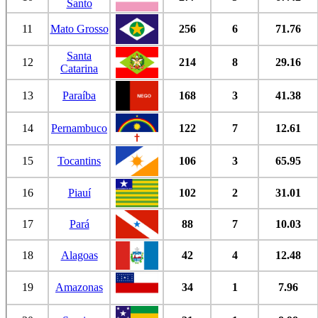
Santo
11
Mato Grosso
256
6
71.76
Santa
12
214
8
29.16
Catarina
13
Paraíba
168
3
41.38
14
Pernambuco
122
7
12.61
15
Tocantins
106
3
65.95
16
Piauí
102
2
31.01
17
Pará
88
7
10.03
18
Alagoas
42
4
12.48
19
Amazonas
34
1
7.96