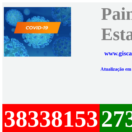
Pai
Est
www.gisca
Atualização e
38338153
27