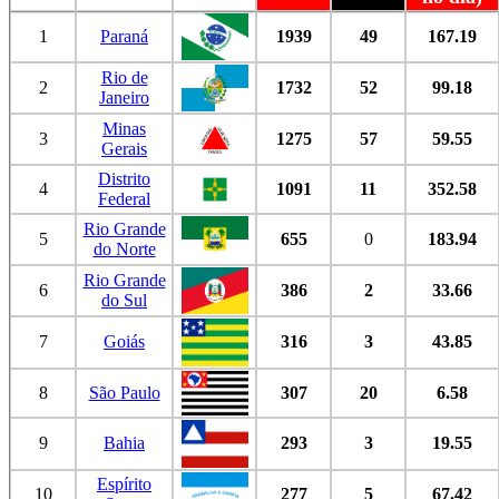
1
Paraná
1939
49
167.19
Rio de
2
1732
52
99.18
Janeiro
Minas
3
1275
57
59.55
Gerais
Distrito
4
1091
11
352.58
Federal
Rio Grande
5
655
0
183.94
do Norte
Rio Grande
6
386
2
33.66
do Sul
7
Goiás
316
3
43.85
8
São Paulo
307
20
6.58
9
Bahia
293
3
19.55
Espírito
10
277
5
67.42