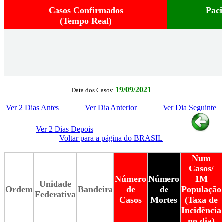
Casos Confirmados
Pac
(Tempo Real)
19/09/2021
Data dos Casos:
Ver 2 Dias Antes
Ver Dia Anterior
Ver Dia Seguinte
Ver 2 Dias Depois
Voltar para a página do BRASIL
Num
Casos/
Número
Número
1M
Unidade
Ordem
Bandeira
de
de
População
Federativa
Casos
Mortes
(Taxa de
Incidência
no dia)