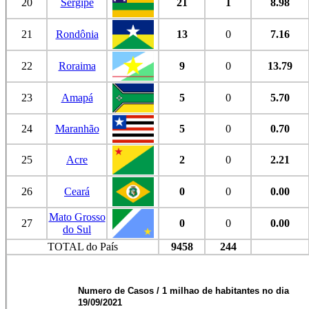
20
Sergipe
21
1
8.98
21
Rondônia
13
0
7.16
22
Roraima
9
0
13.79
23
Amapá
5
0
5.70
24
Maranhão
5
0
0.70
25
Acre
2
0
2.21
26
Ceará
0
0
0.00
Mato Grosso
27
0
0
0.00
do Sul
TOTAL do País
9458
244
Numero de Casos / 1 milhao de habitantes no dia
19/09/2021