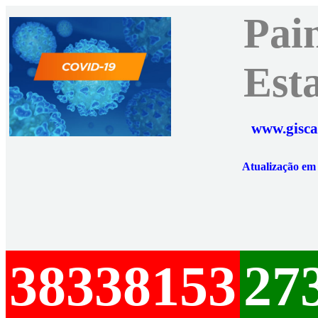
Pai
Est
www.gisca
Atualização e
38338153
27