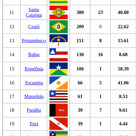
Santa
11
300
23
40.88
Catarina
12
Ceará
209
0
22.62
13
Pernambuco
151
8
15.61
14
Bahia
130
16
8.68
15
Rondônia
106
1
58.39
16
Tocantins
66
5
41.06
17
Maranhão
61
1
8.53
18
Paraíba
39
7
9.61
19
Pará
39
1
4.44