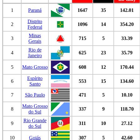
1
Paraná
1647
35
142.01
Distrito
2
1096
14
354.20
Federal
Minas
3
715
5
33.39
Gerais
Rio de
4
625
23
35.79
Janeiro
5
Mato Grosso
608
12
170.44
Espírito
6
553
15
134.60
Santo
7
São Paulo
471
5
10.10
Mato Grosso
8
337
9
118.70
do Sul
Rio Grande
9
311
10
27.12
do Sul
10
Goiás
307
5
42.60