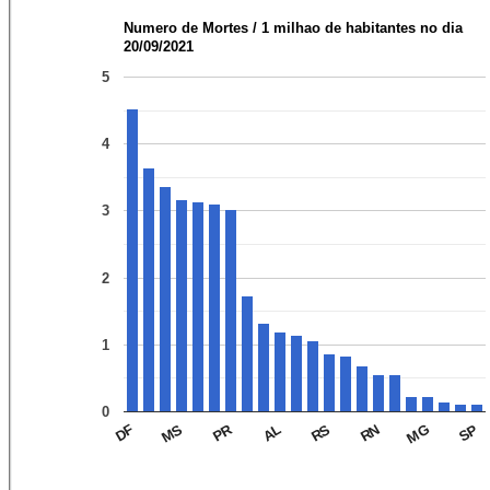
Numero de Mortes / 1 milhao de habitantes no dia
20/09/2021
5
4
3
2
1
0
PR
DF
MS
AL
RS
RN
MG
SP