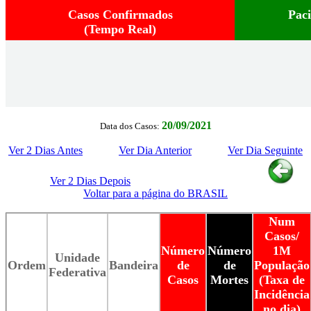
Casos Confirmados
Pac
(Tempo Real)
20/09/2021
Data dos Casos:
Ver 2 Dias Antes
Ver Dia Anterior
Ver Dia Seguinte
Ver 2 Dias Depois
Voltar para a página do BRASIL
Num
Casos/
Número
Número
1M
Unidade
Ordem
Bandeira
de
de
População
Federativa
Casos
Mortes
(Taxa de
Incidência
no dia)