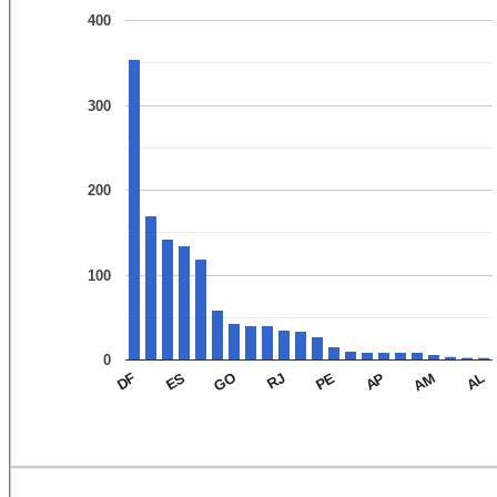
400
300
200
100
0
DF
ES
GO
RJ
PE
AP
AM
AL