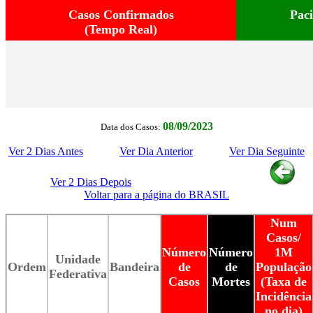
Casos Confirmados
Pac
(Tempo Real)
08/09/2023
Data dos Casos:
Ver 2 Dias Antes
Ver Dia Anterior
Ver Dia Seguinte
Ver 2 Dias Depois
Voltar para a página do BRASIL
Num
Casos/
Número
Número
1M
Unidade
Ordem
Bandeira
de
de
População
Federativa
Casos
Mortes
(Taxa de
Incidência
no dia)