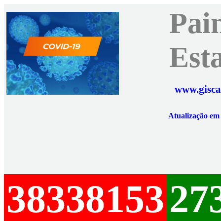
Pai
Est
www.gisca
Atualização e
38338153
27