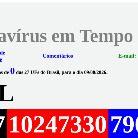
navírus em Tempo
 de
Comentários
E-mail:
e
0
ns de
das 27 UFs do Brasil, para o dia 09/08/2026.
L
7
10247330
79