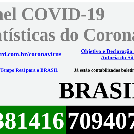
nel COVID-19
atísticas do Coro
Objetivo e Declaração
rd.com.br/coronavirus
Autoria do Sit
m Tempo Real para o BRASIL
Já estão contabilizados boleti
BRASI
381416
70940