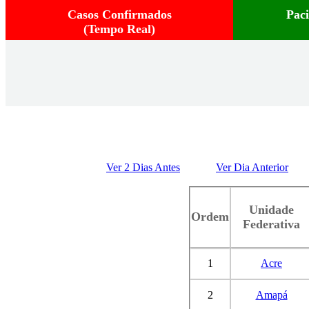
Casos Confirmados
Pac
(Tempo Real)
Ver 2 Dias Antes
Ver Dia Anterior
Unidade
Ordem
Federativa
1
Acre
2
Amapá