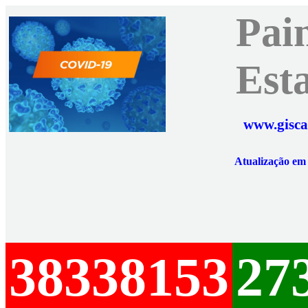
Pai
Est
www.gisca
Atualização e
38338153
27