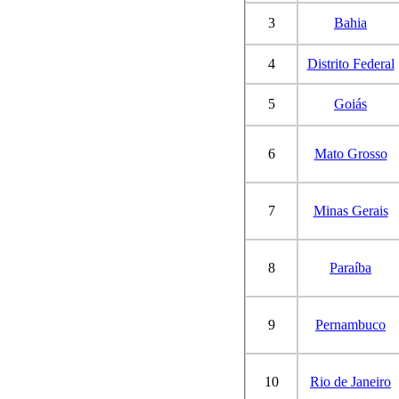
3
Bahia
4
Distrito Federal
5
Goiás
6
Mato Grosso
7
Minas Gerais
8
Paraíba
9
Pernambuco
10
Rio de Janeiro