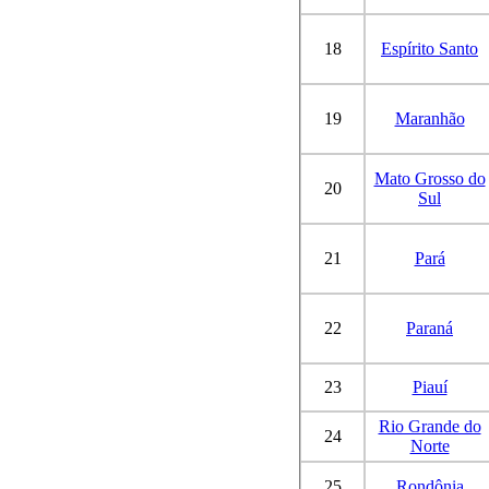
18
Espírito Santo
19
Maranhão
Mato Grosso do
20
Sul
21
Pará
22
Paraná
23
Piauí
Rio Grande do
24
Norte
25
Rondônia