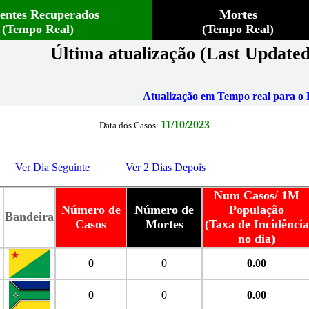
ientes Recuperados
Mortes
(Tempo Real)
(Tempo Real)
Última atualização (Last Updated
Atualização em Tempo real para o B
11/10/2023
Data dos Casos:
Ver Dia Seguinte
Ver 2 Dias Depois
Num Casos/ 1M
Número de
Número de
População
Bandeira
Casos
Mortes
(Taxa de Incidência
no dia)
0
0
0.00
0
0
0.00