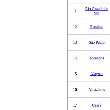
Rio Grande do
11
Sul
12
Roraima
13
São Paulo
14
Tocantins
15
Alagoas
16
Amazonas
17
Ceará