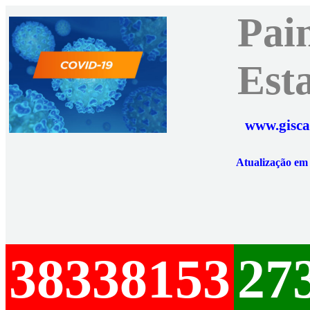
Pai
Est
www.gisca
Atualização e
38338153
27