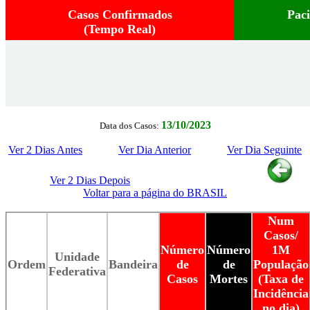
Casos Confirmados
Pac
(Tempo Real)
13/10/2023
Data dos Casos:
Ver 2 Dias Antes
Ver Dia Anterior
Ver Dia Seguinte
Ver 2 Dias Depois
Voltar para a página do BRASIL
Num
Casos/
Número
Número
1M
Unidade
Ordem
Bandeira
de
de
População
Federativa
Casos
Mortes
(Taxa de
Incidência
no dia)