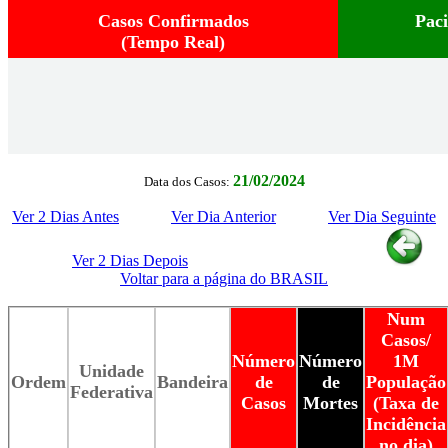
Casos Confirmados
Pac
(Tempo Real)
21/02/2024
Data dos Casos:
Ver 2 Dias Antes
Ver Dia Anterior
Ver Dia Seguinte
Ver 2 Dias Depois
Voltar para a página do BRASIL
Num
Casos/
Número
Número
1M
Unidade
Ordem
Bandeira
de
de
População
Federativa
Casos
Mortes
(Taxa de
Incidência
no dia)