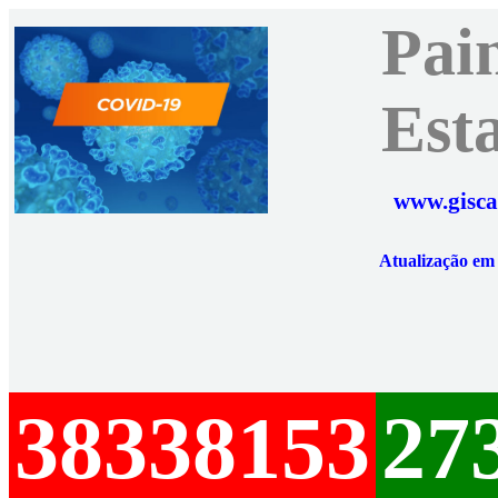
Pai
Est
www.gisca
Atualização e
38338153
27